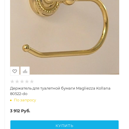
Держатель для туалетной бумаги Magliezza Kollana
80522-do
По запросу
3 912
Руб.
КУПИТЬ