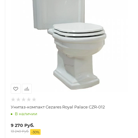
Унитаз-компакт Cezares Royal Palace CZR-012
В наличии
9 270
Руб.
13 240
Руб.
-
30
%