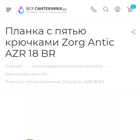
0
Планка с пятью
крючками Zorg Antic
AZR 18 BR
—
—
Главная
Аксессуары для ванной комнаты
—
Крючки для ванной
Планка с пятью крючками Zorg Antic AZR 18 BR