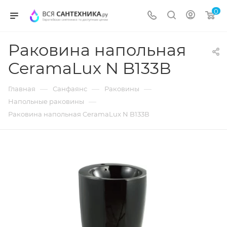
0
Раковина напольная
CeramaLux N B133В
—
—
—
Главная
Санфаянс
Раковины
—
Напольные раковины
Раковина напольная CeramaLux N B133В