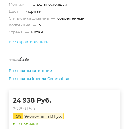
Монтаж
—
отдельностоящая
Цвет
—
черный
Стилистика дизайна
—
современный
Коллекция
—
N
Страна
—
Китай
Все характеристики
Все товары категории
Все товары бренда CeramaLux
24 938
Руб.
26 250
Руб.
-
5
%
Экономия
1 313
Руб.
В наличии