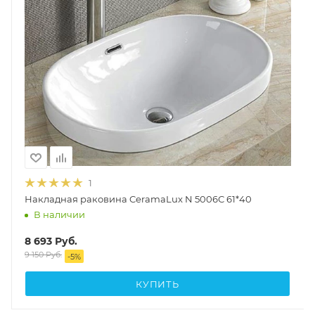
1
Накладная раковина CeramaLux N 5006С 61*40
В наличии
8 693
Руб.
9 150
Руб.
-
5
%
КУПИТЬ