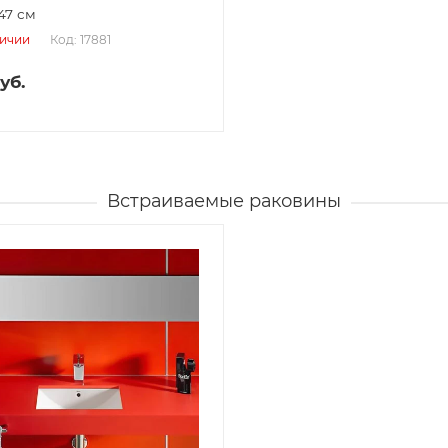
47 см
Код: 17881
личии
уб.
Встраиваемые раковины