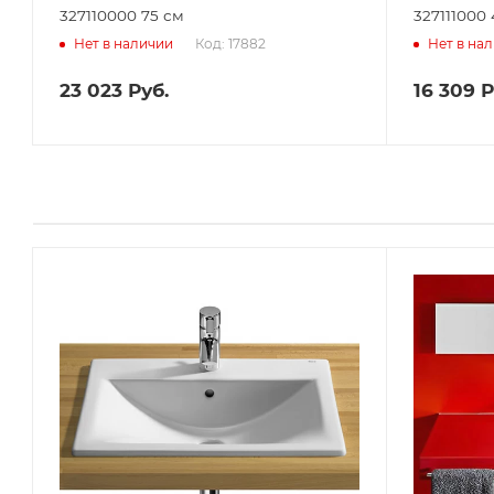
327110000 75 см
327111000 
Код: 17882
Нет в наличии
Нет в на
23 023
Руб.
16 309
Р