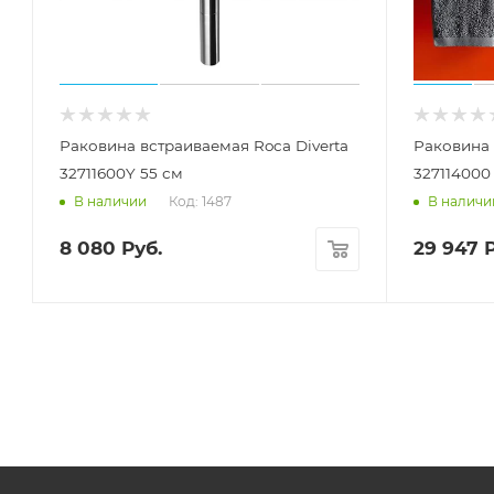
Раковина встраиваемая Roca Diverta
Раковина 
32711600Y 55 см
327114000
Код: 1487
В наличии
В наличи
8 080
Руб.
29 947
Р