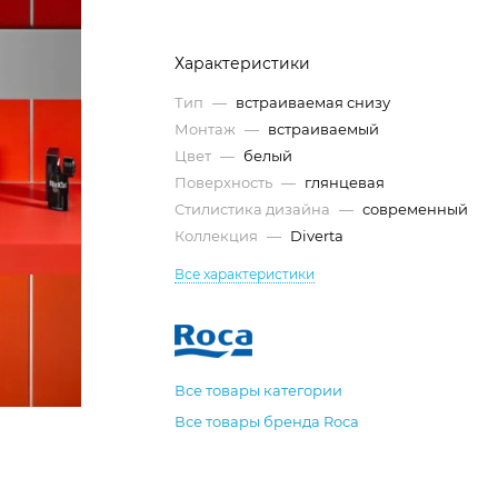
Характеристики
Тип
—
встраиваемая снизу
Монтаж
—
встраиваемый
Цвет
—
белый
Поверхность
—
глянцевая
Стилистика дизайна
—
современный
Коллекция
—
Diverta
Все характеристики
Все товары категории
Все товары бренда Roca