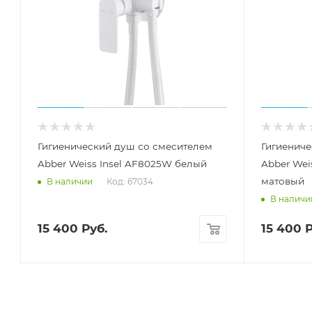
Гигиенический душ со смесителем
Гигиениче
Abber Weiss Insel AF8025W белый
Abber Wei
матовый
Код: 67034
В наличии
В наличи
15 400
Руб.
15 400
Р