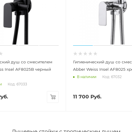
ский душ со смесителем
Гигиенический душ со сме
ss Insel AF8025B черный
Abber Weiss Insel AF8025 х
Код: 67032
В наличии
Код: 67033
и
уб.
11 700
Руб.
Душевые стойки с тропическим душем