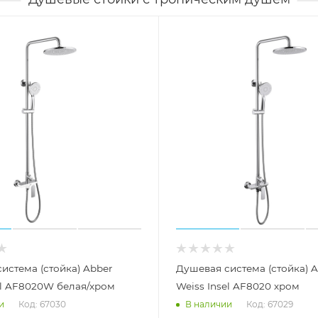
истема (стойка) Abber
Душевая система (стойка) 
el AF8020W белая/хром
Weiss Insel AF8020 хром
Код: 67030
Код: 67029
и
В наличии