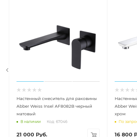
Настенный смеситель для раковины
Настенны
Abber Weiss Insel AF8082B черный
Abber Wei
матовый
хром
Код: 67046
В наличии
По запро
21 000
Руб.
16 800
Р