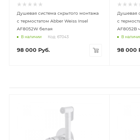
Душевая система скрытого монтажа
Душевая 
с термостатом Abber Weiss Insel
с термост
AF8052W белая
AF8052B 
Код: 67043
В наличии
В наличи
98 000
Руб.
98 000