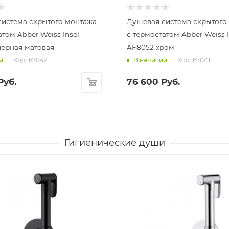
система скрытого монтажа
Душевая система скрытого
атом Abber Weiss Insel
с термостатом Abber Weiss I
черная матовая
AF8052 хром
Код: 67042
Код: 67041
и
В наличии
Руб.
76 600
Руб.
Гигиенические души