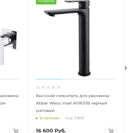
Новинка
раковины
Высокий смеситель для раковины
ром
Abber Weiss Insel AF8011B черный
матовый
Код: 59867
В наличии
16 600
Руб.