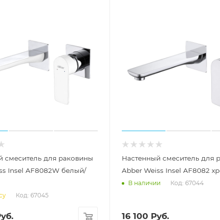
й смеситель для раковины
Настенный смеситель для 
ss Insel AF8082W белый/
Abber Weiss Insel AF8082 х
Код: 67044
В наличии
Код: 67045
су
уб.
16 100
Руб.