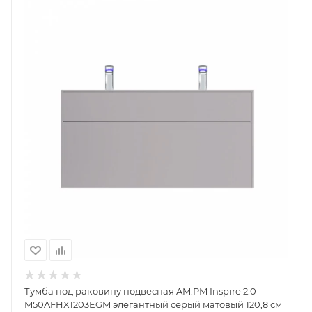
Тумба под раковину подвесная AM.PM Inspire 2.0
M50AFHX1203EGM элегантный серый матовый 120,8 см