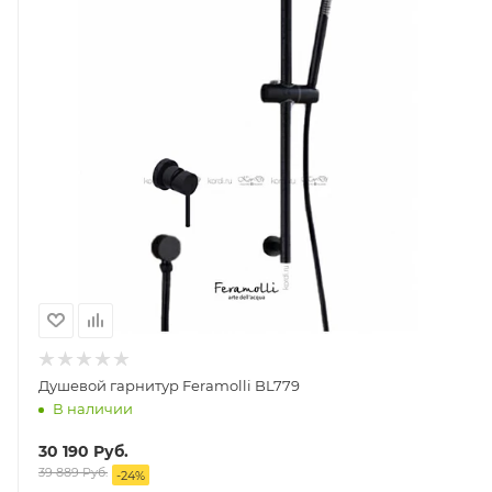
Душевой гарнитур Feramolli BL779
В наличии
30 190
Руб.
39 889
Руб.
-
24
%