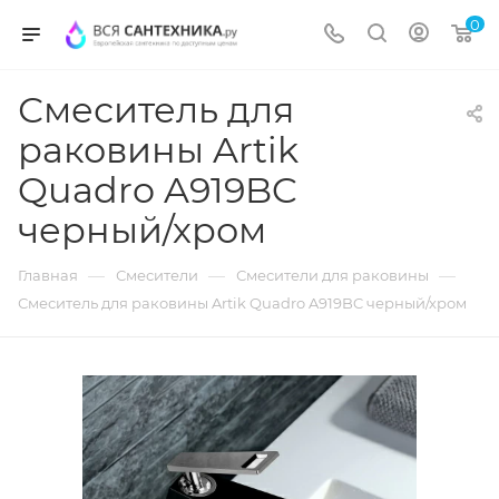
0
Смеситель для
раковины Artik
Quadro A919BC
черный/хром
—
—
—
Главная
Смесители
Смесители для раковины
Смеситель для раковины Artik Quadro A919BC черный/хром