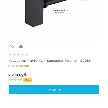
Квадратный сифон для раковины Feramolli BL089
В наличии
7 290
Руб.
11 040
Руб.
-
34
%
КУПИТЬ