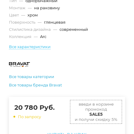
Тип
—
однорычажный
Монтаж
—
на раковину
Цвет
—
хром
Поверхность
—
глянцевая
Стилистика дизайна
—
современный
Коллекция
—
Arc
Все характеристики
Все товары категории
Все товары бренда Bravat
введи в корзине
20 780
Руб.
промокод
SALE5
По запросу
и получи скидку 5%