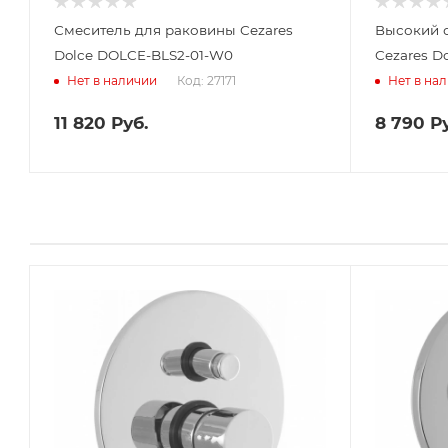
Смеситель для раковины Cezares
Высокий 
Dolce DOLCE-BLS2-01-W0
Cezares D
Код: 27171
Нет в наличии
Нет в на
11 820
Руб.
8 790
Ру