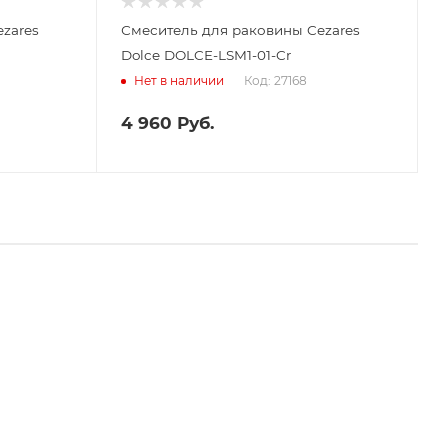
zares
Смеситель для раковины Cezares
Dolce DOLCE-LSM1-01-Cr
Код: 27168
Нет в наличии
4 960
Руб.