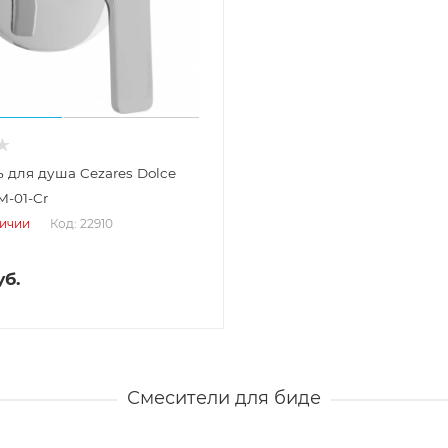
 для душа Cezares Dolce
-01-Cr
Код: 22910
личии
б.
Смесители для биде