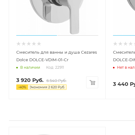
Смеситель для ванны и душа Cezares
Смеситель
Dolce DOLCE-VDIM-01-Cr
DOLCE-DIM
Код: 22911
В наличии
Нет в на
3 920
Руб.
6 540
Руб.
3 440
Ру
-
40
%
Экономия
2 620
Руб.