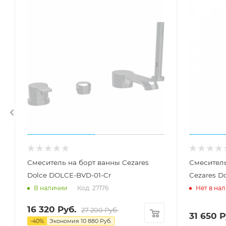
Смеситель на борт ванны Cezares
Смесител
Dolce DOLCE-BVD-01-Cr
Cezares D
Код: 27176
В наличии
Нет в на
16 320
Руб.
27 200
Руб.
31 650
Р
-
40
%
Экономия
10 880
Руб.