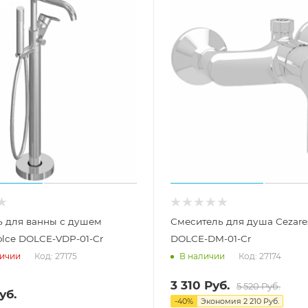
ь для ванны с душем
Смеситель для душа Cezare
olce DOLCE-VDP-01-Cr
DOLCE-DM-01-Cr
Код: 27175
Код: 27174
личии
В наличии
3 310
Руб.
5 520
Руб.
уб.
-
40
%
Экономия
2 210
Руб.