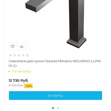
Смеситель для кухни Cezares Molveno MOLVENO-LLPM-
01-Cr
По запросу
12 730
Руб.
21 220
Руб.
-
40
%
КУПИТЬ