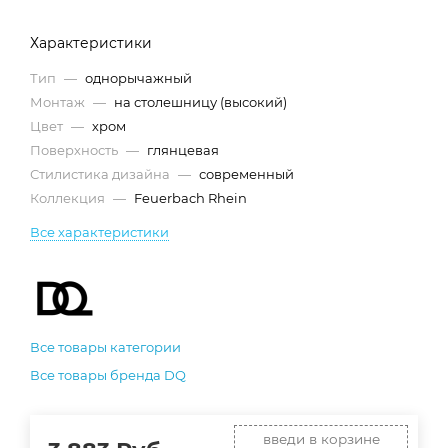
Характеристики
Тип
—
однорычажный
Монтаж
—
на столешницу (высокий)
Цвет
—
хром
Поверхность
—
глянцевая
Стилистика дизайна
—
современный
Коллекция
—
Feuerbach Rhein
Все характеристики
Все товары категории
Все товары бренда DQ
введи в корзине