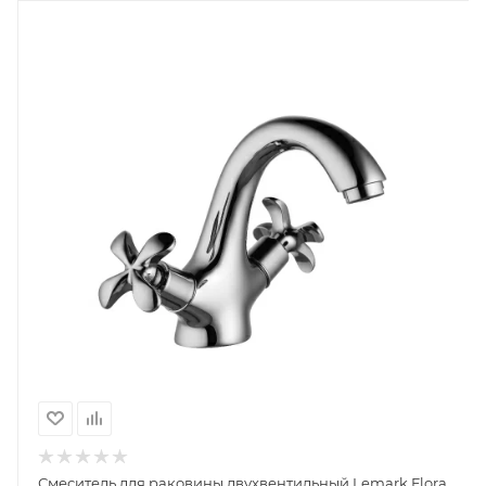
Смеситель для раковины двухвентильный Lemark Flora