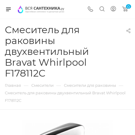
0
Смеситель для
раковины
двухвентильный
Bravat Whirlpool
F178112C
—
—
—
Главная
Смесители
Смесители для раковины
Смеситель для раковины двухвентильный Bravat Whirlpool
F178112C