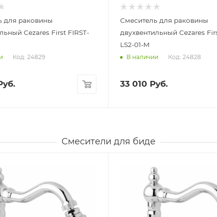
ь для раковины
Смеситель для раковины
льный Cezares First FIRST-
двухвентильный Cezares Firs
LS2-01-M
Код: 24829
Код: 24828
и
В наличии
уб.
33 010
Руб.
Смесители для биде