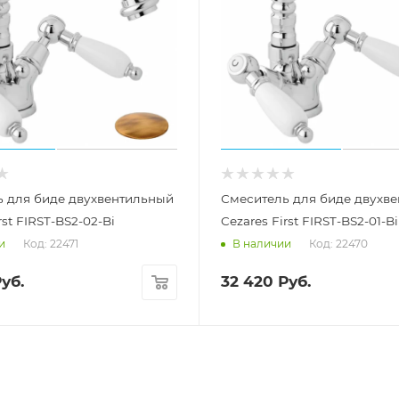
ь для биде двухвентильный
Смеситель для биде двухв
rst FIRST-BS2-02-Bi
Cezares First FIRST-BS2-01-Bi
Код: 22471
Код: 22470
и
В наличии
уб.
32 420
Руб.