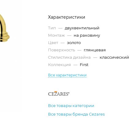
Характеристики
Тип
—
двухвентильный
Монтаж
—
на раковину
Цвет
—
золото
Поверхность
—
глянцевая
Стилистика дизайна
—
классический
Коллекция
—
First
Все характеристики
Все товары категории
Все товары бренда Cezares