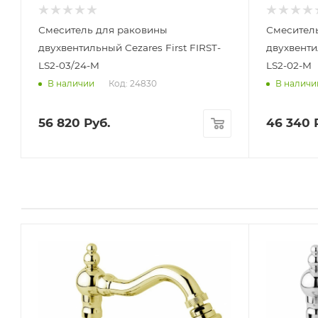
Смеситель для раковины
Смесител
двухвентильный Cezares First FIRST-
двухвенти
LS2-03/24-M
LS2-02-M
Код: 24830
В наличии
В наличи
56 820
Руб.
46 340
Р