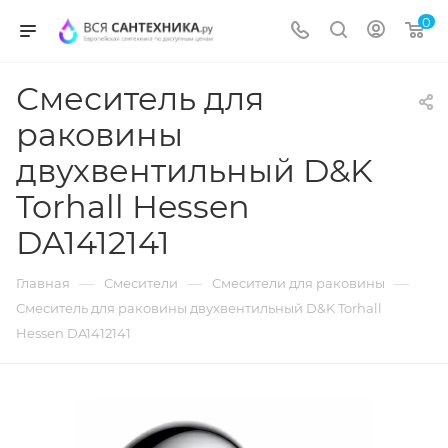
0
Смеситель для
раковины
двухвентильный D&K
Torhall Hessen
DA1412141
—
—
—
Главная
Смесители
Смесители для раковины
Смеситель для раковины двухвентильный D&K Torhall
Hessen DA1412141