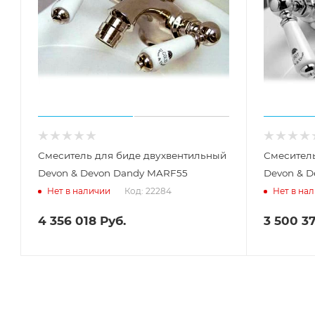
Смеситель для биде двухвентильный
Смесител
Devon & Devon Dandy MARF55
Devon & 
Код: 22284
Нет в наличии
Нет в на
4 356 018
Руб.
3 500 3