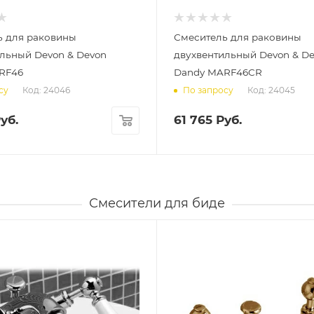
ь для раковины
Смеситель для раковины
льный Devon & Devon
двухвентильный Devon & D
RF46
Dandy MARF46CR
Код: 24046
Код: 24045
су
По запросу
уб.
61 765
Руб.
Смесители для биде