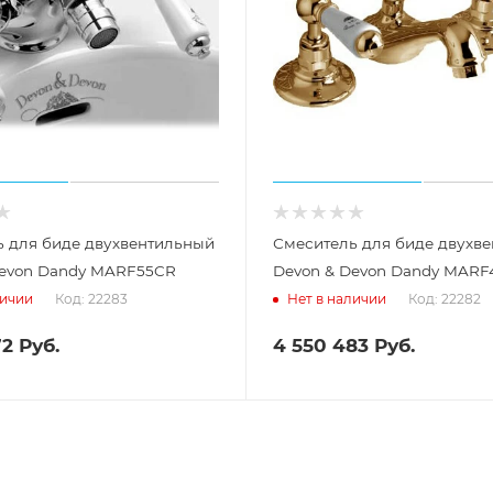
ь для биде двухвентильный
Смеситель для биде двухв
Devon Dandy MARF55CR
Devon & Devon Dandy MARF
Код: 22283
Код: 22282
личии
Нет в наличии
72
Руб.
4 550 483
Руб.