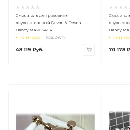
Смеситель для раковины
Смесител
двухвентильный Devon & Devon
двухвенти
Dandy MARF54CR
Dandy MA
Код: 24047
По запросу
По запро
48 119
Руб.
70 178
Р