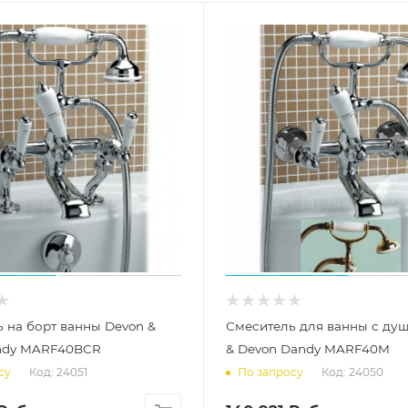
 на борт ванны Devon &
Смеситель для ванны с ду
ndy MARF40BCR
& Devon Dandy MARF40M
Код: 24051
Код: 24050
су
По запросу