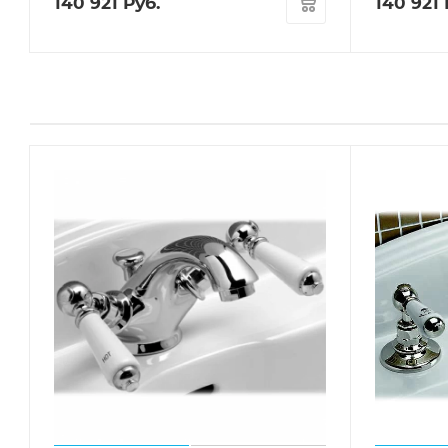
140 921
Руб.
140 921