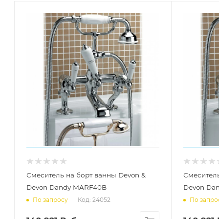
Смеситель на борт ванны Devon &
Смеситель
Devon Dandy MARF40B
Devon Da
Код: 24052
По запросу
По запро