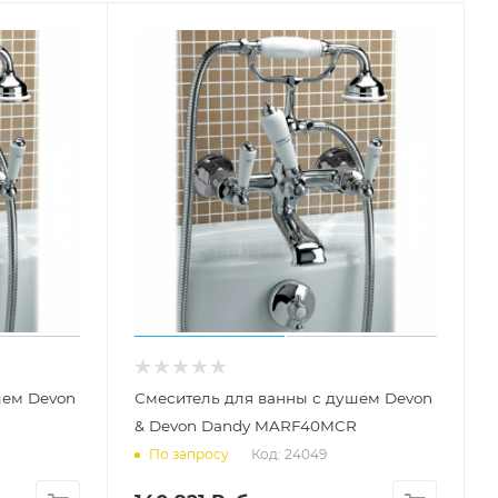
шем Devon
Смеситель для ванны с душем Devon
& Devon Dandy MARF40MCR
Код: 24049
По запросу