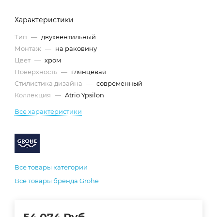
Характеристики
Тип
—
двухвентильный
Монтаж
—
на раковину
Цвет
—
хром
Поверхность
—
глянцевая
Стилистика дизайна
—
современный
Коллекция
—
Atrio Ypsilon
Все характеристики
Все товары категории
Все товары бренда Grohe