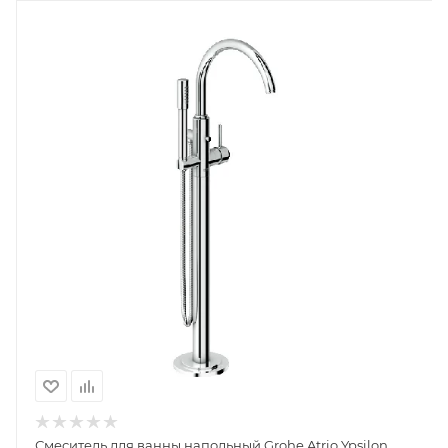
Смеситель для ванны напольный Grohe Atrio Ypsilon