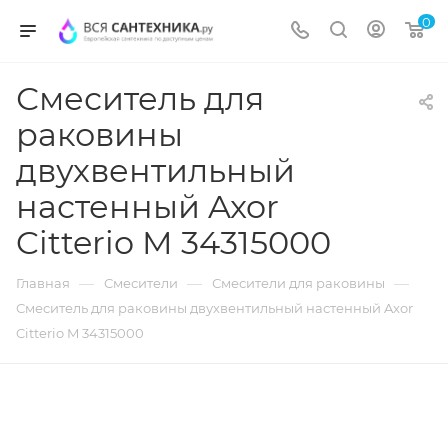
0
Смеситель для
раковины
двухвентильный
настенный Axor
Citterio M 34315000
—
—
—
Главная
Смесители
Смесители для раковины
Смеситель для раковины двухвентильный настенный Axor
Citterio M 34315000