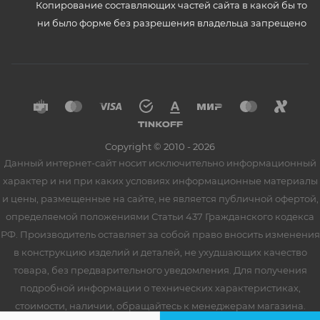
Копирование составляющих частей сайта в какой бы то
ни было форме без разрешения владельца запрещено
Copyright © 2010 - 2026
Данный интернет-сайт носит исключительно информационный
характер и ни при каких условиях информационные материалы
и цены, размещенные на сайте, не является публичной офертой,
определяемой положениями Статьи 437 Гражданского кодекса
РФ. Производитель оставляет за собой право вносить изменения
в конструкцию изделий и деталей, не ухудшающих качество
товара, без предварительного уведомления. Для получения
подробной информации о технических характеристиках,
стоимости, наличии, обращайтесь к менеджерам магазина.