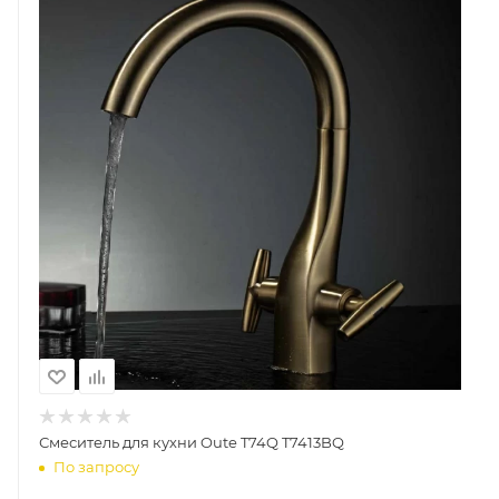
Смеситель для кухни Oute T74Q T7413BQ
По запросу