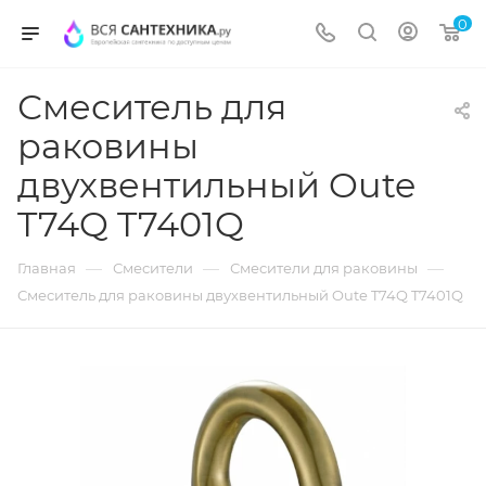
0
Смеситель для
раковины
двухвентильный Oute
T74Q T7401Q
—
—
—
Главная
Смесители
Смесители для раковины
Смеситель для раковины двухвентильный Oute T74Q T7401Q