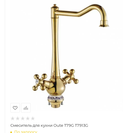
Смеситель для кухни Oute T79G T7913G
По запросу