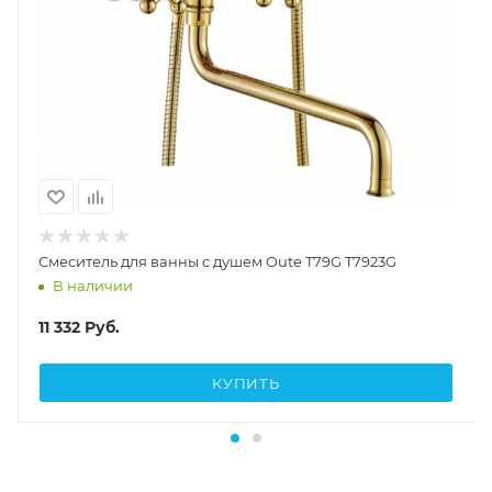
Смеситель для ванны с душем Oute T79G T7923G
В наличии
11 332
Руб.
КУПИТЬ