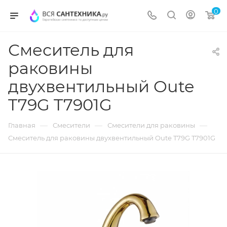
0
Смеситель для
раковины
двухвентильный Oute
T79G T7901G
—
—
—
Главная
Смесители
Смесители для раковины
Смеситель для раковины двухвентильный Oute T79G T7901G