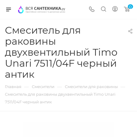
0
Смеситель для
раковины
двухвентильный Timo
Unari 7511/04F черный
антик
—
—
—
Главная
Смесители
Смесители для раковины
Смеситель для раковины двухвентильный Timo Unari
7511/04F черный антик