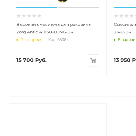
Высокий смеситель для раковины
Смеситель
Zorg Antic A 115U-LONG-BR
314U-BR
Код: 68384
По запросу
В наличи
15 700
Руб.
13 950
Р