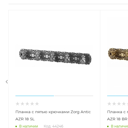
Планка с пятью крючками Zorg Antic
Планка с 
AZR 18 SL
AZR 18 BR
Код: 44246
В наличии
В наличи