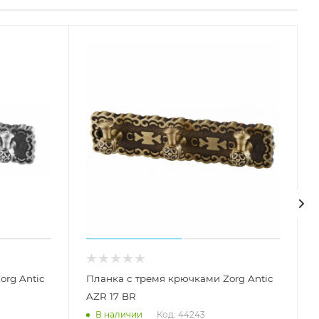
org Antic
Планка с тремя крючками Zorg Antic
AZR 17 BR
Код: 44243
В наличии