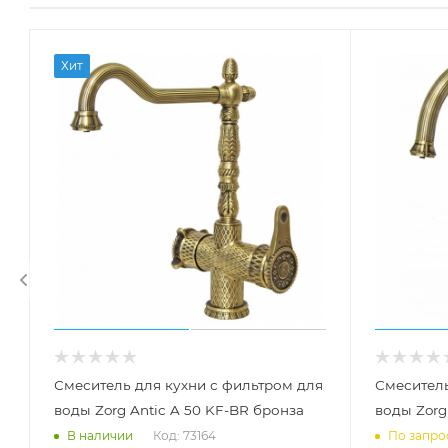
Хит
Смеситель для кухни с фильтром для
Смеситель
воды Zorg Antic A 50 KF-BR бронза
воды Zorg
Код: 73164
В наличии
По запро