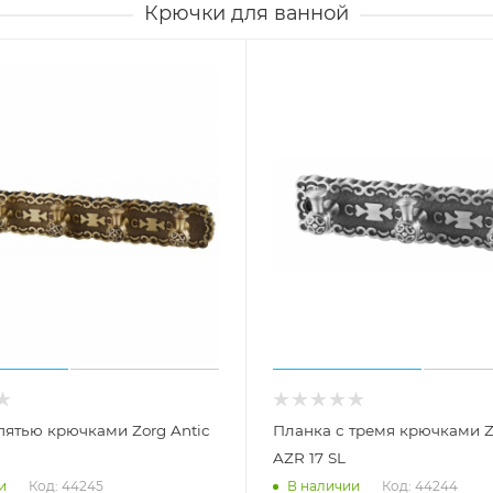
Крючки для ванной
пятью крючками Zorg Antic
Планка с тремя крючками Z
AZR 17 SL
Код: 44245
Код: 44244
и
В наличии