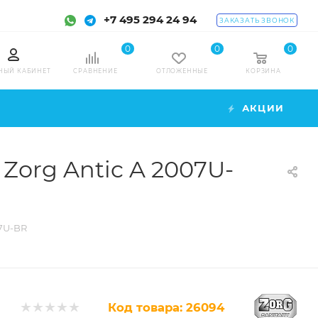
+7 495 294 24 94
ЗАКАЗАТЬ ЗВОНОК
0
0
0
НЫЙ КАБИНЕТ
СРАВНЕНИЕ
ОТЛОЖЕННЫЕ
КОРЗИНА
АКЦИИ
org Antic A 2007U-
07U-BR
Код товара:
26094