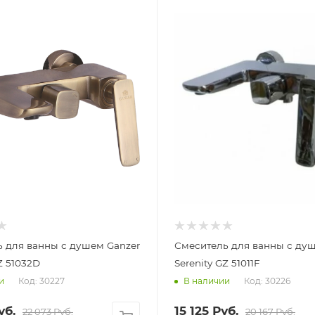
 для ванны с душем Ganzer
Смеситель для ванны с душ
Z 51032D
Serenity GZ 51011F
Код: 30227
Код: 30226
и
В наличии
уб.
15 125
Руб.
22 073
Руб.
20 167
Руб.