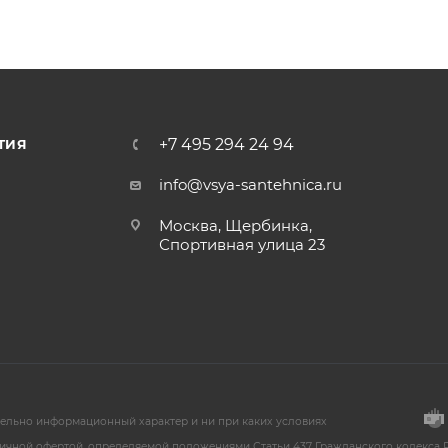
+7 495 294 24 94
ТИЯ
info@vsya-santehnica.ru
Москва, Щербинка,
Спортивная улица 23
тельно информационный характер и ни при каких условиях
ичной офертой, определяемой положениями Статьи 437 Гражданского кодекса Р