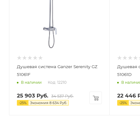
Душевая система Ganzer Serenity GZ
Душевая с
51061F
51061D
Код: 12210
В наличии
В наличи
25 903
Руб.
22 446
Р
34 537
Руб.
-
25
%
Экономия
8 634
Руб.
-
25
%
Экон