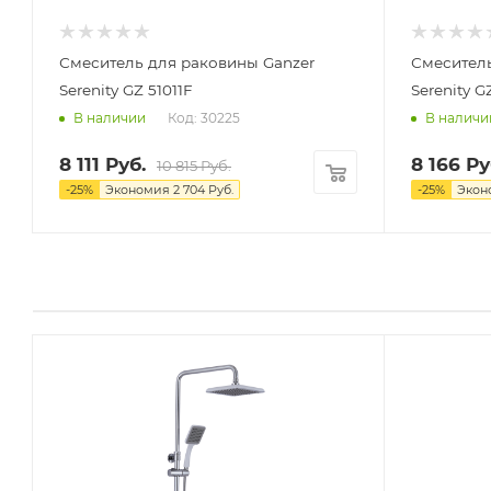
Смеситель для раковины Ganzer
Смеситель
Serenity GZ 51011F
Serenity G
Код: 30225
В наличии
В наличи
8 111
Руб.
8 166
Ру
10 815
Руб.
-
25
%
Экономия
2 704
Руб.
-
25
%
Экон