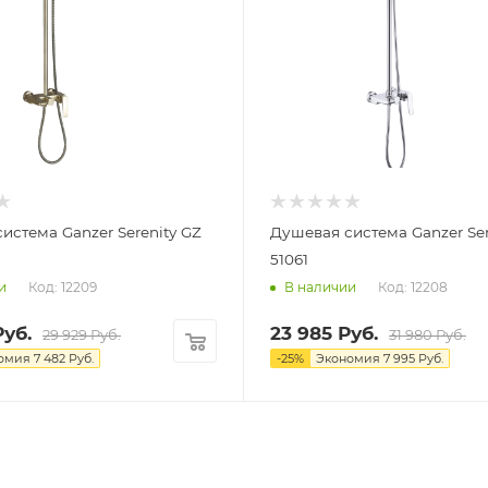
истема Ganzer Serenity GZ
Душевая система Ganzer Ser
51061
Код: 12209
Код: 12208
и
В наличии
уб.
23 985
Руб.
29 929
Руб.
31 980
Руб.
омия
7 482
Руб.
-
25
%
Экономия
7 995
Руб.