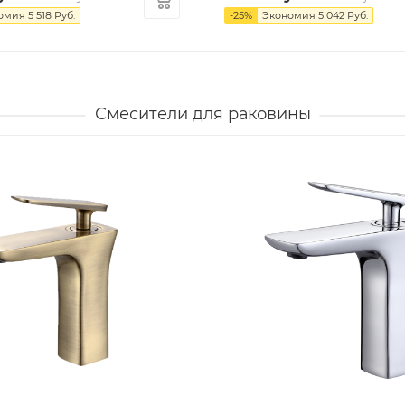
омия
5 518
Руб.
-
25
%
Экономия
5 042
Руб.
Смесители для раковины