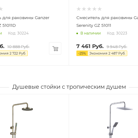
 для раковины Ganzer
Смеситель для раковины G
Z 51011D
Serenity GZ 51011
Код: 30224
Код: 30223
и
В наличии
б.
7 461
Руб.
10 888
Руб.
9 948
Руб.
омия
2 722
Руб.
-
25
%
Экономия
2 487
Руб.
Душевые стойки с тропическим душем