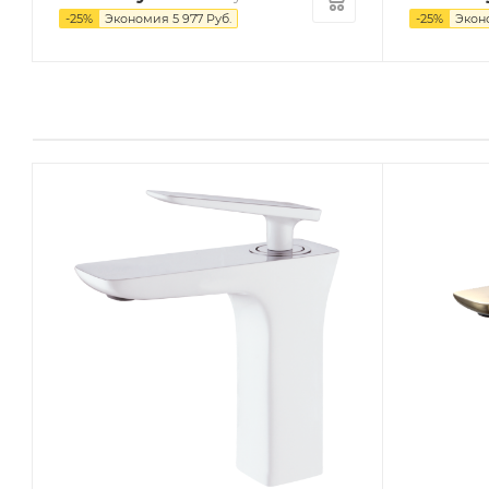
-
25
%
Экономия
5 977
Руб.
-
25
%
Экон