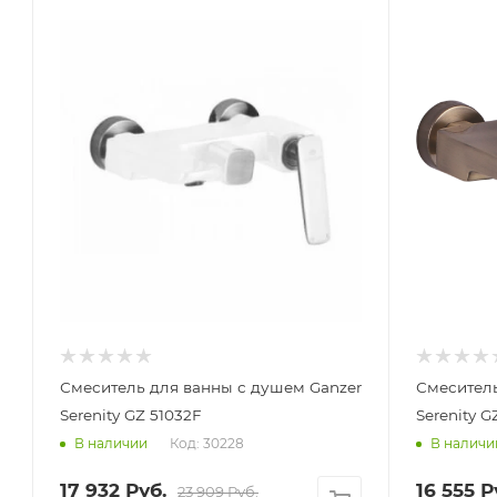
Смеситель для ванны с душем Ganzer
Смеситель
Serenity GZ 51032F
Serenity G
Код: 30228
В наличии
В наличи
17 932
Руб.
16 555
Р
23 909
Руб.