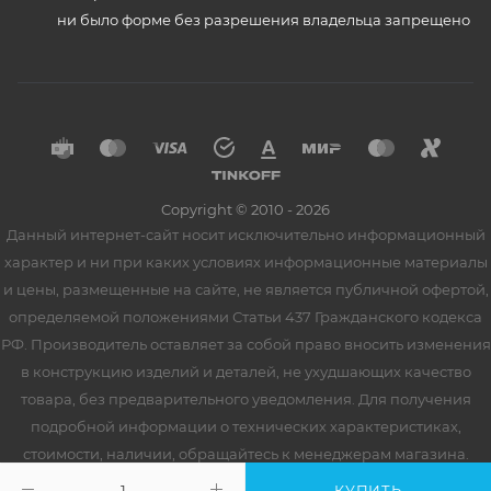
ни было форме без разрешения владельца запрещено
Copyright © 2010 - 2026
Данный интернет-сайт носит исключительно информационный
характер и ни при каких условиях информационные материалы
и цены, размещенные на сайте, не является публичной офертой,
определяемой положениями Статьи 437 Гражданского кодекса
РФ. Производитель оставляет за собой право вносить изменения
в конструкцию изделий и деталей, не ухудшающих качество
товара, без предварительного уведомления. Для получения
подробной информации о технических характеристиках,
стоимости, наличии, обращайтесь к менеджерам магазина.
КУПИТЬ