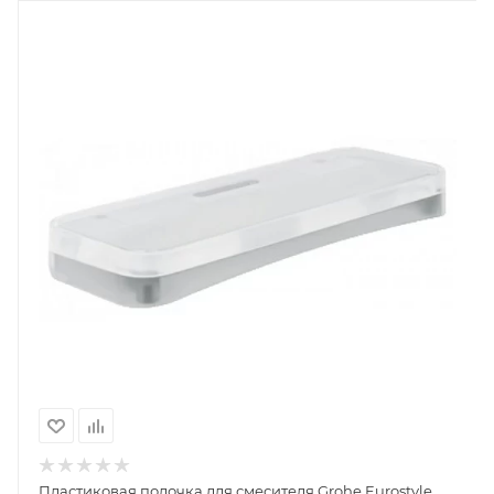
Пластиковая полочка для смесителя Grohe Eurostyle