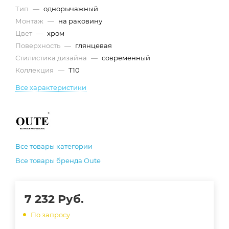
Тип
—
однорычажный
Монтаж
—
на раковину
Цвет
—
хром
Поверхность
—
глянцевая
Стилистика дизайна
—
современный
Коллекция
—
T10
Все характеристики
Все товары категории
Все товары бренда Oute
7 232
Руб.
По запросу