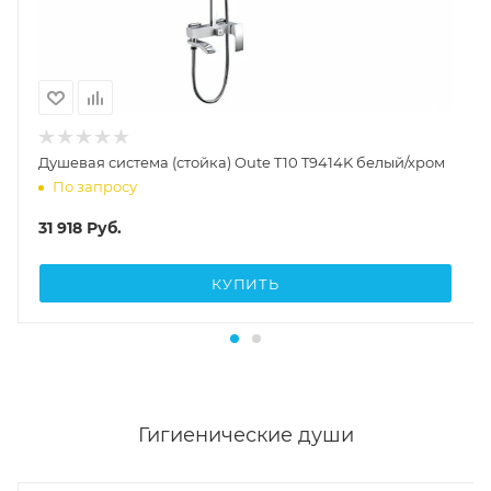
Душевая система (стойка) Oute T10 T9414K белый/хром
По запросу
31 918
Руб.
КУПИТЬ
Гигиенические души