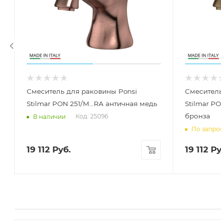
Смеситель для раковины Ponsi
Смеситель
Stilmar PON 251/M...RA античная медь
Stilmar PO
бронза
Код: 25096
В наличии
По запро
19 112
Руб.
19 112
Ру