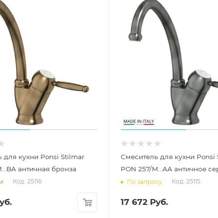
 для кухни Ponsi Stilmar
Смеситель для кухни Ponsi 
...BA античная бронза
PON 257/M...AA античное с
Код: 25116
Код: 25115
и
По запросу
уб.
17 672
Руб.