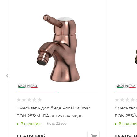
Смеситель для биде Ponsi Stilmar
Смеситель
PON 253/M...RA античная медь
PON 253/M
Код: 22565
В наличии
В наличи
13 609
Руб.
13 609
Р