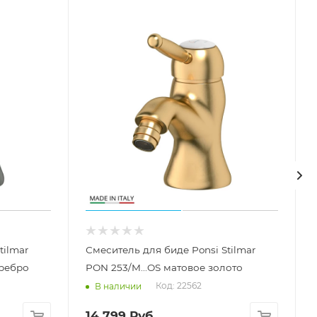
tilmar
Смеситель для биде Ponsi Stilmar
еребро
PON 253/M...OS матовое золото
Код: 22562
В наличии
14 799
Руб.