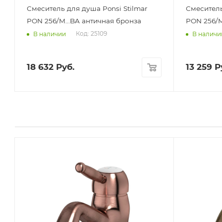
Смеситель для душа Ponsi Stilmar
Смеситель
PON 256/M...BA античная бронза
PON 256/M
Код: 25109
В наличии
В наличи
18 632
Руб.
13 259
Р