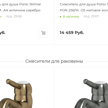
 для душа Ponsi Stilmar
Смеситель для душа Ponsi S
...AA античное серебро
PON 256/M...OS матовое зол
Код: 25108
Код: 25107
и
В наличии
уб.
14 459
Руб.
Смесители для раковины