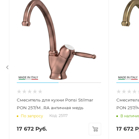
Смеситель для кухни Ponsi Stilmar
Смеситель
PON 257/M...RA античная медь
PON 257/M
Код: 25117
По запросу
В наличи
17 672
Руб.
17 672
Р