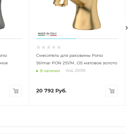
nsi
Смеситель для раковины Ponsi
чное
Stilmar PON 251/M...OS матовое золото
Код: 25093
В наличии
20 792
Руб.