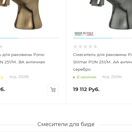
 для раковины Ponsi
Смеситель для раковины Po
N 251/M...BA античная
Stilmar PON 251/M...AA анти
серебро
Код: 25095
Код: 25094
су
В наличии
б.
19 112
Руб.
Смесители для биде