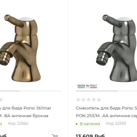
 для биде Ponsi Stilmar
Смеситель для биде Ponsi S
...BA античная бронза
PON 253/M...AA античное с
Код: 22564
Код: 22563
и
В наличии
уб.
13 609
Руб.