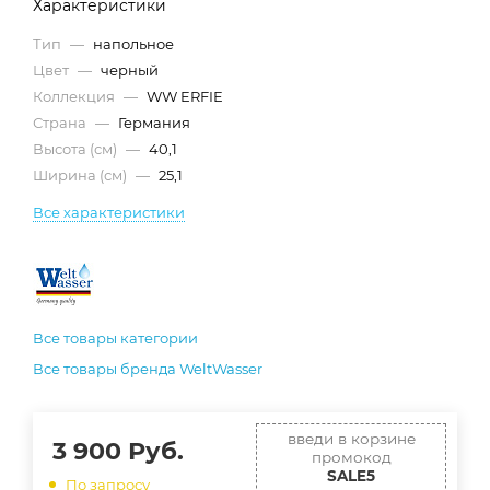
Характеристики
Тип
—
напольное
Цвет
—
черный
Коллекция
—
WW ERFIE
Страна
—
Германия
Высота (см)
—
40,1
Ширина (см)
—
25,1
Все характеристики
Все товары категории
Все товары бренда WeltWasser
введи в корзине
3 900
Руб.
промокод
SALE5
По запросу