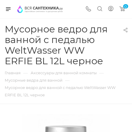
0
Мусорное ведро для
ванной с педалью
WeltWasser WW
ERFIE BL 12L черное
—
—
Главная
Аксессуары для ванной комнаты
—
Мусорные ведра для ванной
Мусорное ведро для ванной с педалью WeltWasser WW
ERFIE BL 12L черное