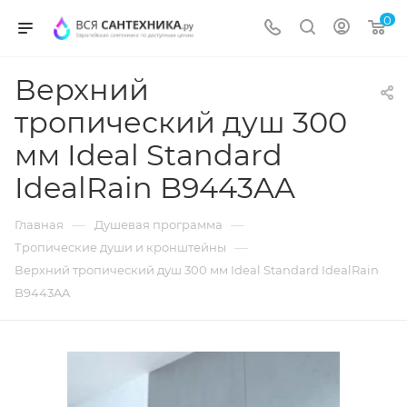
0
Верхний
тропический душ 300
мм Ideal Standard
IdealRain B9443AA
—
—
Главная
Душевая программа
—
Тропические души и кронштейны
Верхний тропический душ 300 мм Ideal Standard IdealRain
B9443AA