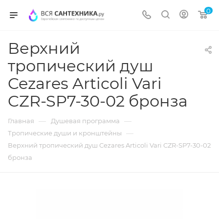
0
Верхний
тропический душ
Cezares Articoli Vari
CZR-SP7-30-02 бронза
—
—
Главная
Душевая программа
—
Тропические души и кронштейны
Верхний тропический душ Cezares Articoli Vari CZR-SP7-30-02
бронза