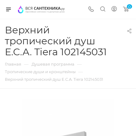
0
Верхний
тропический душ
E.C.A. Tiera 102145031
—
—
Главная
Душевая программа
—
Тропические души и кронштейны
Верхний тропический душ E.C.A. Tiera 102145031