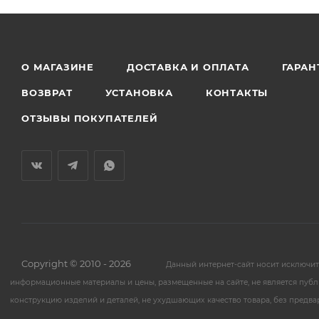
О МАГАЗИНЕ
ДОСТАВКА И ОПЛАТА
ГАРАН
ВОЗВРАТ
УСТАНОВКА
КОНТАКТЫ
ОТЗЫВЫ ПОКУПАТЕЛЕЙ
Copyright © 2010 - 2026
Данный интернет-сайт носит исключи
информационные материалы и цены, размещенные на сайте, не является публ
конструкцию изделий и деталей, не ухудшающих качество товара, без предв