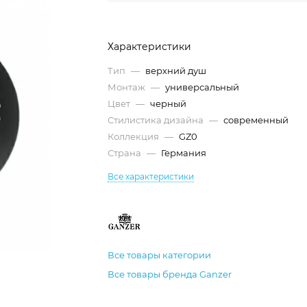
Характеристики
Тип
—
верхний душ
Монтаж
—
универсальный
Цвет
—
черный
Стилистика дизайна
—
современный
Коллекция
—
GZ0
Страна
—
Германия
Все характеристики
Все товары категории
Все товары бренда Ganzer