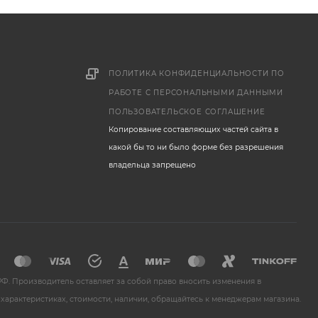
ПОЛИТИКА КОНФИДЕНЦИАЛЬНОСТИ ПО
РАБОТЕ С ПЕРСОНАЛЬНЫМИ ДАННЫМИ
ПОЛЬЗОВАТЕЛЬСКОЕ СОГЛАШЕНИЕ
Копирование составляющих частей сайта в
какой бы то ни было форме без разрешения
владельца запрещено
Ф. Производитель оставляет за собой право вносить изменения в
характеристиках, стоимости, наличии, обращайтесь к менеджерам магазина.