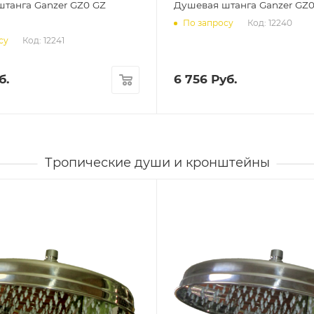
танга Ganzer GZ0 GZ
Душевая штанга Ganzer GZ0
Код: 12240
По запросу
Код: 12241
су
б.
6 756
Руб.
Тропические души и кронштейны