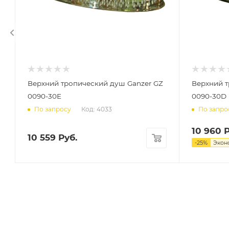
Верхний тропический душ Ganzer GZ
Верхний т
0090-30E
0090-30D
Код: 4033
По запросу
По запро
10 960
Р
10 559
Руб.
-
25
%
Экон