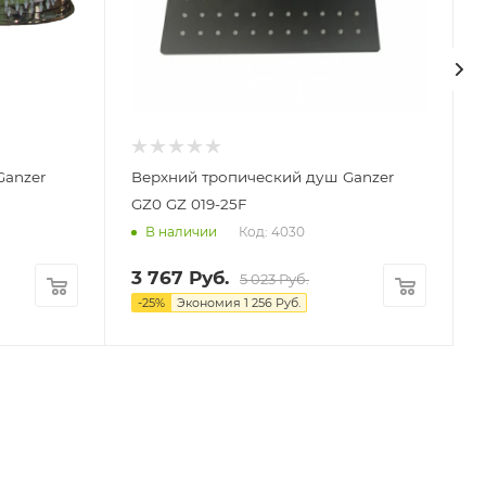
Ganzer
Верхний тропический душ Ganzer
GZ0 GZ 019-25F
Код: 4030
В наличии
3 767
Руб.
5 023
Руб.
-
25
%
Экономия
1 256
Руб.