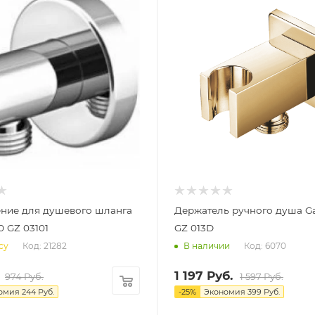
ние для душевого шланга
Держатель ручного душа G
0 GZ 03101
GZ 013D
Код: 21282
Код: 6070
су
В наличии
1 197
Руб.
974
Руб.
1 597
Руб.
омия
244
Руб.
-
25
%
Экономия
399
Руб.