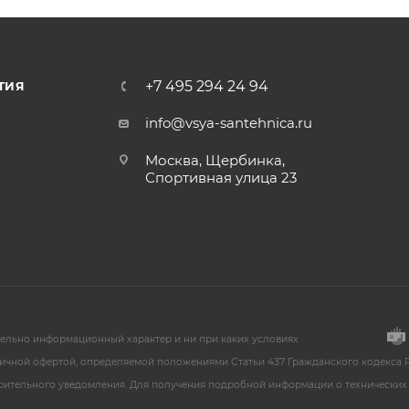
+7 495 294 24 94
ТИЯ
info@vsya-santehnica.ru
Москва, Щербинка,
Спортивная улица 23
тельно информационный характер и ни при каких условиях
ичной офертой, определяемой положениями Статьи 437 Гражданского кодекса Р
арительного уведомления. Для получения подробной информации о технических 