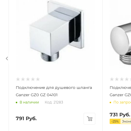
Подключение для душевого шланга
Подключе
Ganzer GZ0 GZ 04101
Ganzer GZ
Код: 21283
В наличии
По запро
731
Руб.
791
Руб.
-
25
%
Экон