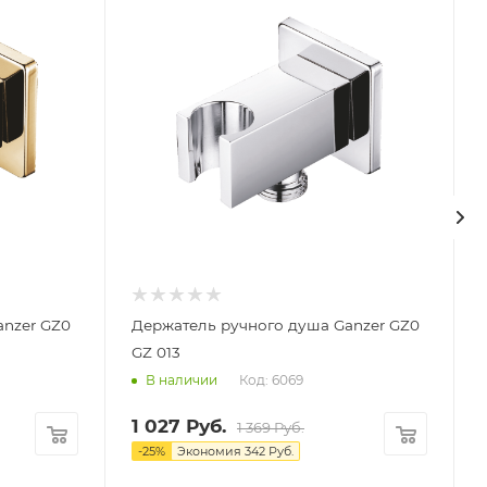
anzer GZ0
Держатель ручного душа Ganzer GZ0
GZ 013
Код: 6069
В наличии
1 027
Руб.
1 369
Руб.
-
25
%
Экономия
342
Руб.