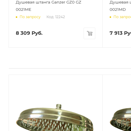
Душевая штанга Ganzer GZ0 GZ
Душевая ш
0021ME
0021MD
Код: 12242
По запросу
По запро
8 309
Руб.
7 913
Ру