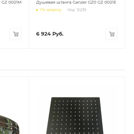
 GZ 0021M
Душевая штанга Ganzer GZ0 GZ 0021E
Код: 12239
По запросу
6 924
Руб.