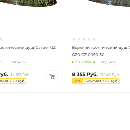
ропический душ Ganzer GZ
Верхний тропический душ 
GZ0 GZ 0090-30
Код: 4032
Код: 4031
су
В наличии
уб.
8 355
Руб.
14 613
Руб.
11 140
Руб.
омия
3 653
Руб.
-
25
%
Экономия
2 785
Руб.