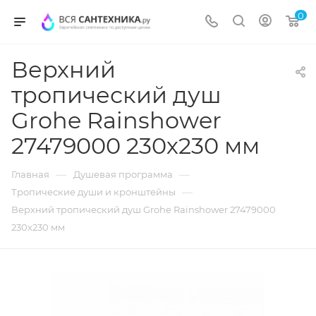
0
Верхний
тропический душ
Grohe Rainshower
27479000 230х230 мм
—
—
Главная
Душевая программа
—
Тропические души и кронштейны
Верхний тропический душ Grohe Rainshower 27479000
230х230 мм