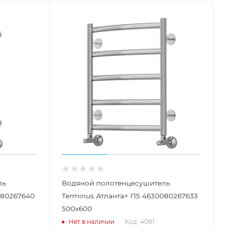
ль
Водяной полотенцесушитель
080267640
Terminus Атланта+ П5 4630080267633
500х600
Код: 4081
Нет в наличии