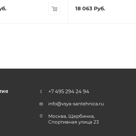
б.
18 063
Руб.
+7 495 294 24 94
ТИЯ
info@vsya-santehnica.ru
Москва, Щербинка,
Спортивная улица 23