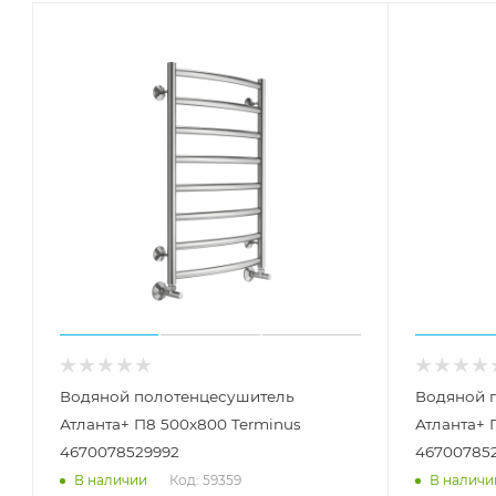
Водяной полотенцесушитель
Водяной 
Атланта+ П8 500х800 Terminus
Атланта+ 
4670078529992
46700785
Код: 59359
В наличии
В наличи