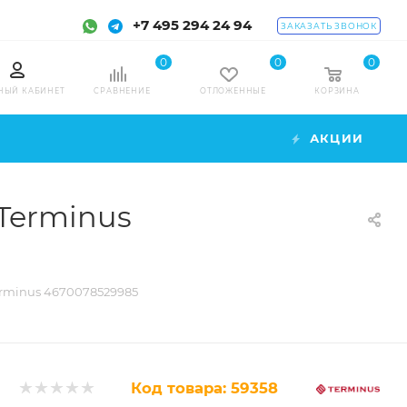
+7 495 294 24 94
ЗАКАЗАТЬ ЗВОНОК
0
0
0
НЫЙ КАБИНЕТ
СРАВНЕНИЕ
ОТЛОЖЕННЫЕ
КОРЗИНА
АКЦИИ
Terminus
rminus 4670078529985
Код товара:
59358