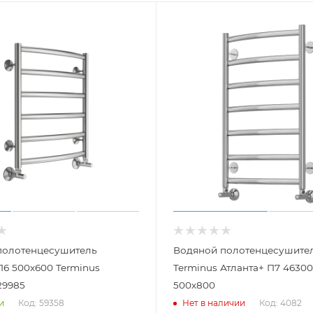
полотенцесушитель
Водяной полотенцесушите
П6 500х600 Terminus
Terminus Атланта+ П7 4630
29985
500х800
Код: 59358
Код: 4082
и
Нет в наличии