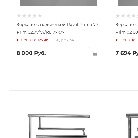
Зеркало с подсветкой Raval Prima 77
Зеркало с
Prim.02.77/W/RL 77x77
Prim.02.6
Код: 63154
Нет в наличии
Нет в на
8 000
Руб.
7 694
Ру