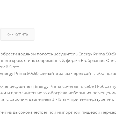
КАК КУПИТЬ
риобрести водяной полотенцесушитель Energy Prima 50
цвете хром, стиль современный, форма E-образная. Опер
ей 5 лет.
Energy Prima 50х50 cделайте заказ через сайт, либо поз
отенцесушителя Energy Prima сочетает в себе П-образ
ани и дополнительного обогрева небольших помещений -
я с рабочим давлением 3 - 15 атм при температуре тепл
лен из высококачественной импортной пищевой нержавею