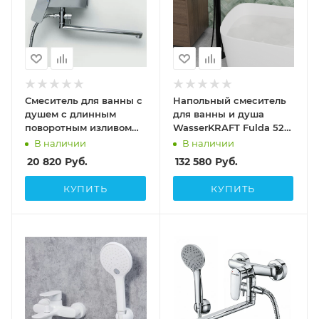
Смеситель для ванны с
Напольный смеситель
душем с длинным
для ванны и душа
поворотным изливом
WasserKRAFT Fulda 5221
WasserKRAFT Aller
черный матовый
В наличии
В наличии
1062L
20 820
Руб.
132 580
Руб.
КУПИТЬ
КУПИТЬ