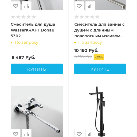
Смеситель для душа
Смеситель для ванны с
WasserKRAFT Donau
душем с длинным
5302
поворотным изливом
WasserKRAFT Wern
По запросу
По запросу
4202L
10 160
Руб.
12 700
Руб.
8 487
Руб.
-
20
%
КУПИТЬ
КУПИТЬ