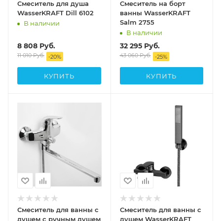
Смеситель для душа
Смеситель на борт
WasserKRAFT Dill 6102
ванны WasserKRAFT
Salm 2755
В наличии
В наличии
8 808
Руб.
32 295
Руб.
11 010
Руб.
43 060
Руб.
-
20
%
-
25
%
КУПИТЬ
КУПИТЬ
Смеситель для ванны с
Смеситель для ванны с
душем с ручным душем
душем WasserKRAFT