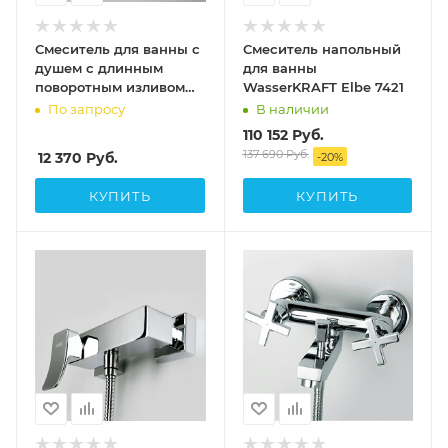
Смеситель для ванны с
Смеситель напольный
душем с длинным
для ванны
поворотным изливом
WasserKRAFT Elbe 7421
WasserKRAFT Lossa
По запросу
В наличии
1202L
110 152
Руб.
137 690
Руб.
12 370
Руб.
-
20
%
КУПИТЬ
КУПИТЬ