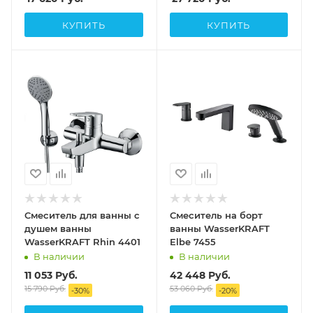
КУПИТЬ
КУПИТЬ
Смеситель для ванны с
Смеситель на борт
душем ванны
ванны WasserKRAFT
WasserKRAFT Rhin 4401
Elbe 7455
В наличии
В наличии
11 053
Руб.
42 448
Руб.
15 790
Руб.
53 060
Руб.
-
30
%
-
20
%