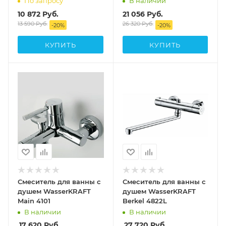
По запросу
В наличии
10 872
Руб.
21 056
Руб.
13 590
Руб.
26 320
Руб.
-
20
%
-
20
%
КУПИТЬ
КУПИТЬ
Смеситель для ванны с
Смеситель для ванны с
душем WasserKRAFT
душем WasserKRAFT
Main 4101
Berkel 4822L
В наличии
В наличии
17 620
Руб.
27 720
Руб.