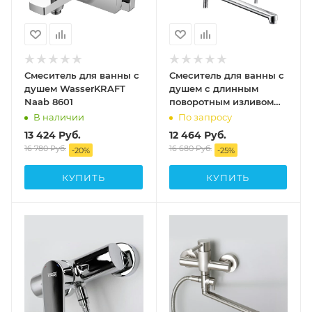
Смеситель для ванны с
Смеситель для ванны с
душем WasserKRAFT
душем с длинным
Naab 8601
поворотным изливом
WasserKRAFT Main
В наличии
По запросу
4102L
13 424
Руб.
12 464
Руб.
16 780
Руб.
16 680
Руб.
-
20
%
-
25
%
КУПИТЬ
КУПИТЬ