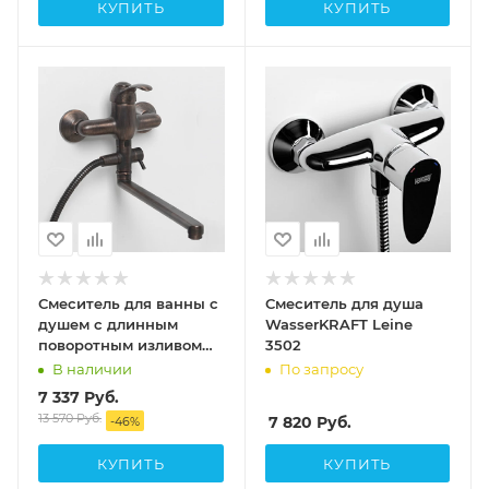
КУПИТЬ
КУПИТЬ
Смеситель для ванны с
Смеситель для душа
душем с длинным
WasserKRAFT Leine
поворотным изливом
3502
WasserKRAFT Isar 1302L
В наличии
По запросу
7 337
Руб.
13 570
Руб.
7 820
Руб.
-
46
%
КУПИТЬ
КУПИТЬ