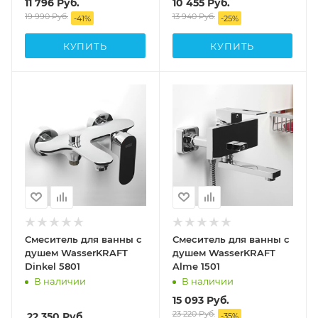
11 796
Руб.
10 455
Руб.
19 990
Руб.
13 940
Руб.
-
41
%
-
25
%
КУПИТЬ
КУПИТЬ
Смеситель для ванны с
Смеситель для ванны с
душем WasserKRAFT
душем WasserKRAFT
Dinkel 5801
Alme 1501
В наличии
В наличии
15 093
Руб.
23 220
Руб.
22 350
Руб.
-
35
%