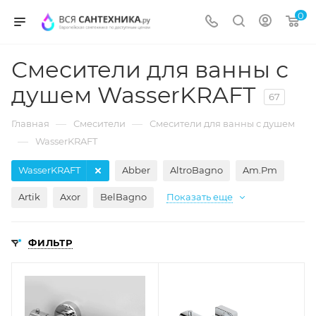
0
Смесители для ванны с
душем WasserKRAFT
67
—
—
Главная
Смесители
Смесители для ванны с душем
—
WasserKRAFT
WasserKRAFT
Abber
AltroBagno
Am.Pm
Artik
Axor
BelBagno
Показать еще
ФИЛЬТР