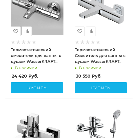
Термостатический
Термостатический
смеситель для ванны с
Смеситель для ванны с
душем WasserKRAFT
душем WasserKRAFT
Berkel 4811
Naab 8611
В наличии
В наличии
24 420
Руб.
30 550
Руб.
КУПИТЬ
КУПИТЬ