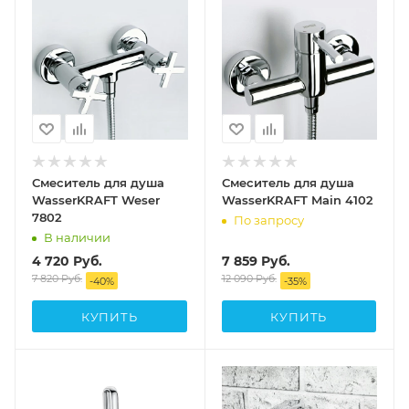
Смеситель для душа
Смеситель для душа
WasserKRAFT Weser
WasserKRAFT Main 4102
7802
По запросу
В наличии
4 720
Руб.
7 859
Руб.
7 820
Руб.
12 090
Руб.
-
40
%
-
35
%
КУПИТЬ
КУПИТЬ