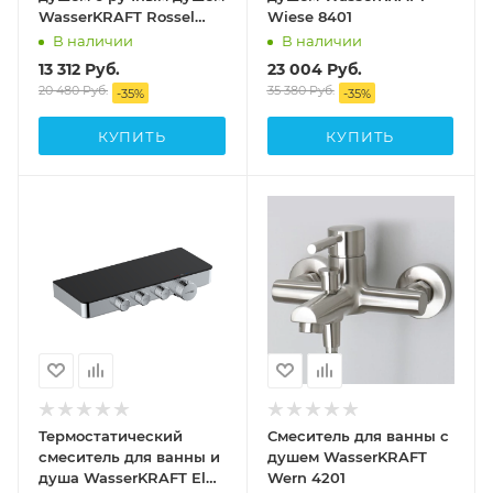
WasserKRAFT Rossel
Wiese 8401
2802L
В наличии
В наличии
13 312
Руб.
23 004
Руб.
20 480
Руб.
35 380
Руб.
-
35
%
-
35
%
КУПИТЬ
КУПИТЬ
Термостатический
Смеситель для ванны с
смеситель для ванны и
душем WasserKRAFT
душа WasserKRAFT Elbe
Wern 4201