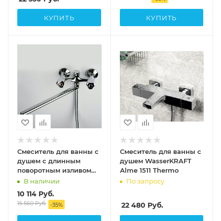
КУПИТЬ
КУПИТЬ
Смеситель для ванны с
Смеситель для ванны с
душем с длинным
душем WasserKRAFT
поворотным изливом
Аlme 1511 Thermo
WasserKRAFT Amper
В наличии
По запросу
2902L
10 114
Руб.
15 560
Руб.
22 480
Руб.
-
35
%