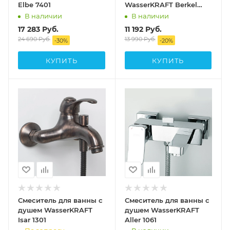
Elbe 7401
WasserKRAFT Berkel
4822
В наличии
В наличии
17 283
Руб.
11 192
Руб.
24 690
Руб.
13 990
Руб.
-
30
%
-
20
%
КУПИТЬ
КУПИТЬ
Смеситель для ванны с
Смеситель для ванны с
душем WasserKRAFT
душем WasserKRAFT
Isar 1301
Aller 1061