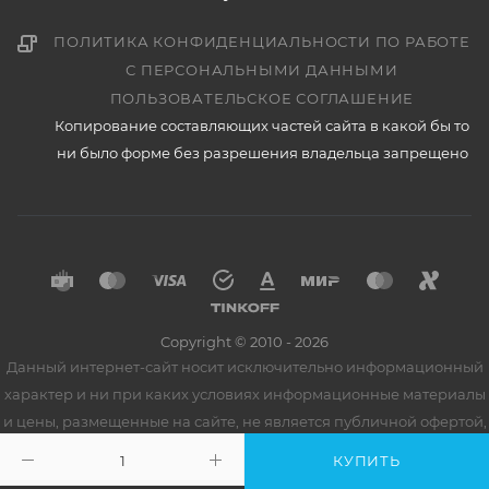
ПОЛИТИКА КОНФИДЕНЦИАЛЬНОСТИ ПО РАБОТЕ
С ПЕРСОНАЛЬНЫМИ ДАННЫМИ
ПОЛЬЗОВАТЕЛЬСКОЕ СОГЛАШЕНИЕ
Копирование составляющих частей сайта в какой бы то
ни было форме без разрешения владельца запрещено
Copyright © 2010 - 2026
Данный интернет-сайт носит исключительно информационный
характер и ни при каких условиях информационные материалы
и цены, размещенные на сайте, не является публичной офертой,
определяемой положениями Статьи 437 Гражданского кодекса
КУПИТЬ
РФ. Производитель оставляет за собой право вносить изменения