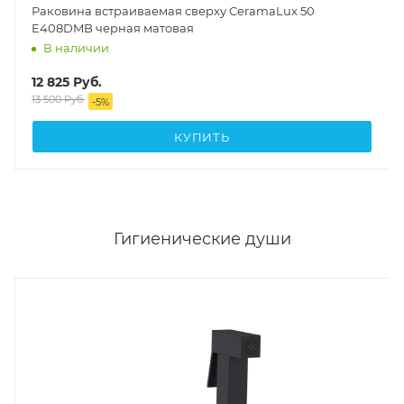
Раковина встраиваемая сверху CeramaLux 50
E408DMB черная матовая
В наличии
12 825
Руб.
13 500
Руб.
-
5
%
КУПИТЬ
Гигиенические души