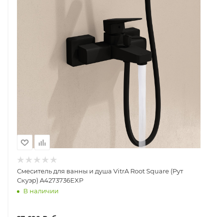
Смеситель для ванны и душа VitrA Root Square (Рут
Скуэр) A4273736EXP
В наличии