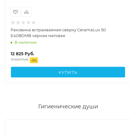
Раковина встраиваемая сверху CeramaLux 50
E408DMB черная матовая
В наличии
12 825
Руб.
13 500
Руб.
-
5
%
КУПИТЬ
Гигиенические души