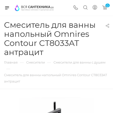
0
Cмеситель для ванны
напольный Omnires
Contour CT8033AT
антрацит
—
—
Главная
Смесители
Смесители для ванны с душем
—
Cмеситель для ванны напольный Omnires Contour CT8033AT
антрацит