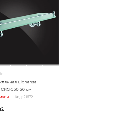
клянная Elghansa
n CRG-550 50 см
Код: 21672
личии
б.