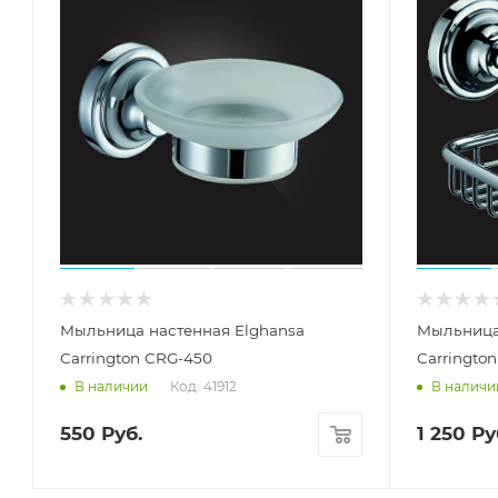
Мыльница настенная Elghansa
Мыльница
Carrington CRG-450
Carringto
Код: 41912
В наличии
В наличи
550
Руб.
1 250
Ру