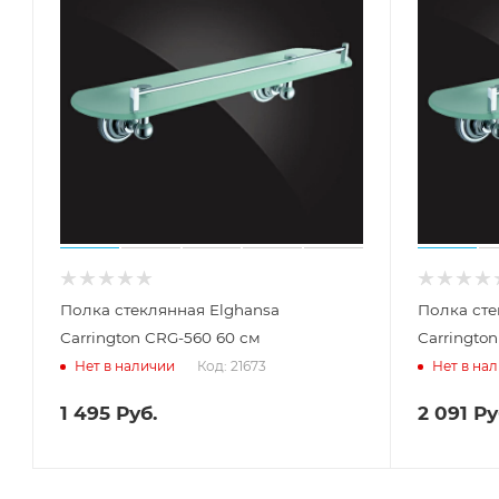
Полка стеклянная Elghansa
Полка сте
Carrington CRG-560 60 см
Carringto
Код: 21673
Нет в наличии
Нет в на
1 495
Руб.
2 091
Ру