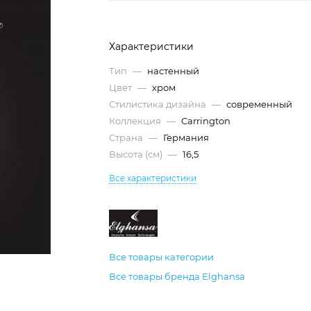
Характеристики
Тип
—
настенный
Цвет
—
хром
Стилистика дизайна
—
современный
Коллекция
—
Carrington
Страна
—
Германия
Высота (см)
—
16,5
Все характеристики
Все товары категории
Все товары бренда Elghansa