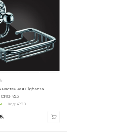
 настенная Elghansa
n CRG-455
Код: 41910
и
б.