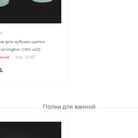
на для зубных щеток
Carrington CRG-420
Код: 32081
личии
.
Полки для ванной