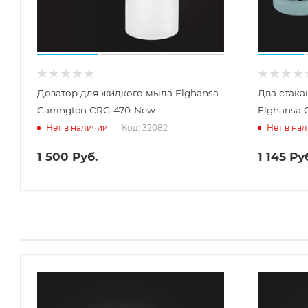
Дозатор для жидкого мыла Elghansa
Два стака
Carrington CRG-470-New
Elghansa 
Код: 32082
Нет в наличии
Нет в на
1 500
Руб.
1 145
Руб