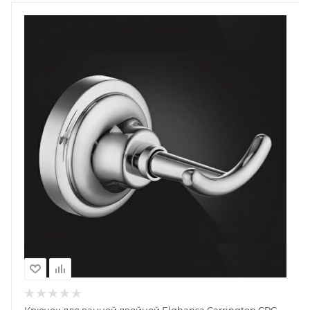
Крючок для ванной двойной Elghansa Carrington CRG-