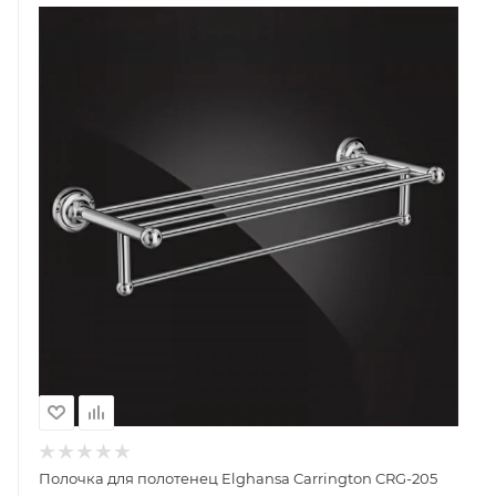
Полочка для полотенец Elghansa Carrington CRG-205