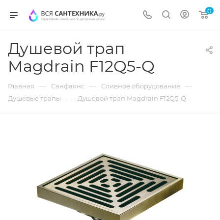
0
Душевой трап
Magdrain F12Q5-Q
—
—
—
Главная
Санфаянс
Сливное оборудование
—
Душевые трапы
Душевой трап Magdrain F12Q5-Q