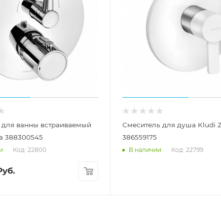
 для ванны встраиваемый
Смеситель для душа Kludi 
ta 388300545
386559175
Код: 22800
Код: 22799
и
В наличии
уб.