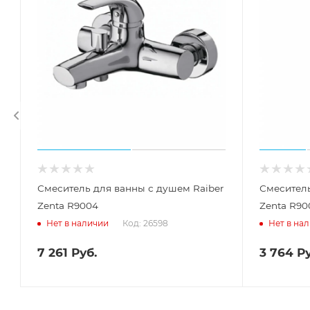
Смеситель для ванны с душем Raiber
Смеситель
Zenta R9004
Zenta R90
Код: 26598
Нет в наличии
Нет в на
7 261
Руб.
3 764
Ру