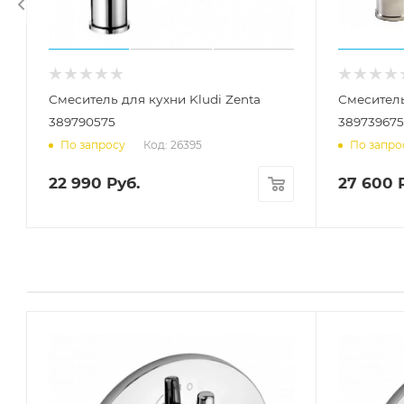
Смеситель для кухни Kludi Zenta
Смеситель
389790575
389739675
Код: 26395
По запросу
По запро
22 990
Руб.
27 600
Р