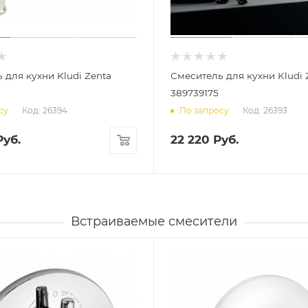
 для кухни Kludi Zenta
Смеситель для кухни Kludi 
389739175
Код: 26394
Код: 26393
су
По запросу
уб.
22 220
Руб.
Встраиваемые смесители