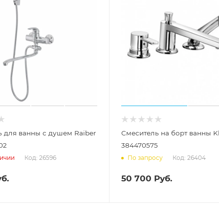
 для ванны с душем Raiber
Смеситель на борт ванны Kl
02
384470575
Код: 26596
Код: 26404
личии
По запросу
б.
50 700
Руб.