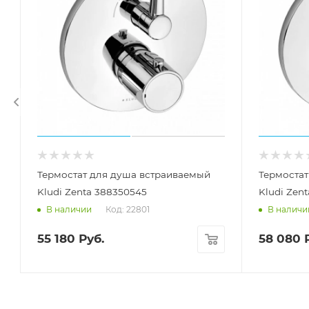
Термостат для душа встраиваемый
Термостат
Kludi Zenta 388350545
Kludi Zen
Код: 22801
В наличии
В наличи
55 180
Руб.
58 080
Р