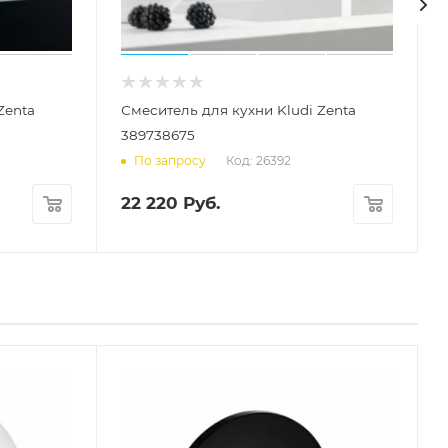
Zenta
Смеситель для кухни Kludi Zenta
389738675
Код: 26392
По запросу
22 220
Руб.