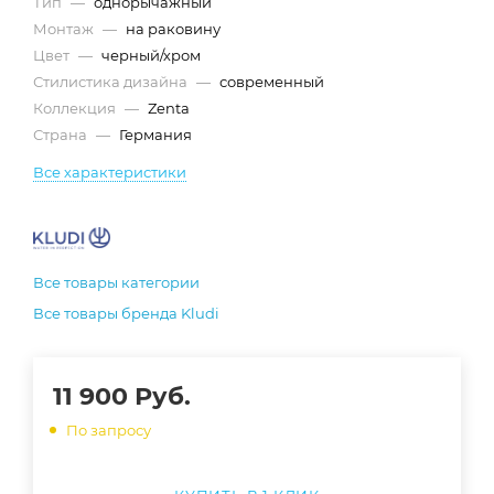
Тип
—
однорычажный
Монтаж
—
на раковину
Цвет
—
черный/хром
Стилистика дизайна
—
современный
Коллекция
—
Zenta
Страна
—
Германия
Все характеристики
Все товары категории
Все товары бренда Kludi
11 900
Руб.
По запросу