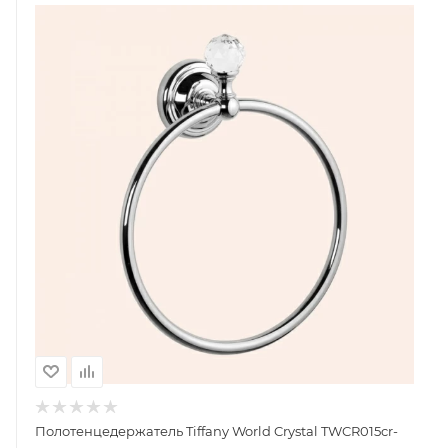
Полотенцедержатель Tiffany World Crystal TWCR015cr-