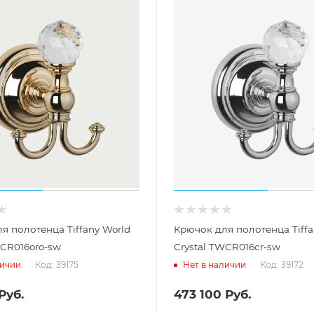
я полотенца Tiffany World
Крючок для полотенца Tiffa
WCR016oro-sw
Crystal TWCR016cr-sw
Код: 39175
Код: 39172
личии
Нет в наличии
Руб.
473 100
Руб.