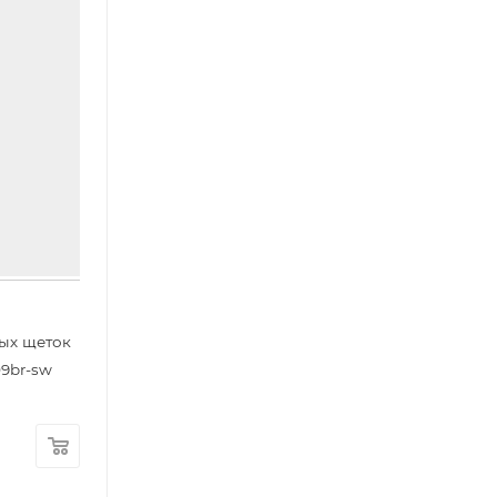
ых щеток
09br-sw