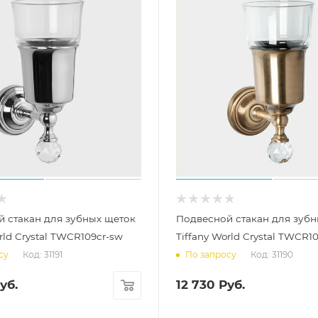
 стакан для зубных щеток
Подвесной стакан для зубн
rld Crystal TWCR109cr-sw
Tiffany World Crystal TWCR1
Код: 31191
Код: 31190
су
По запросу
уб.
12 730
Руб.