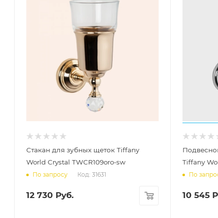
Стакан для зубных щеток Tiffany
Подвесной
World Crystal TWCR109oro-sw
Tiffany Wo
Код: 31631
По запросу
По запро
12 730
Руб.
10 545
Р