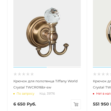
Крючок для полотенца Tiffany World
Крючок дл
Crystal TWCR016br-sw
Crystal T
Код: 39176
По запросу
Нет в на
6 650
Руб.
551 950