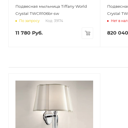
Подвесная мыльница Tiffany World
Подвесная
Crystal TWCR106br-sw
Crystal T
Код: 39174
По запросу
Нет в на
11 780
Руб.
820 04