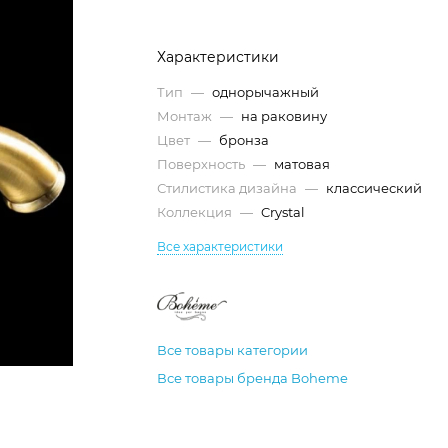
Характеристики
Тип
—
однорычажный
Монтаж
—
на раковину
Цвет
—
бронза
Поверхность
—
матовая
Стилистика дизайна
—
классический
Коллекция
—
Crystal
Все характеристики
Все товары категории
Все товары бренда Boheme