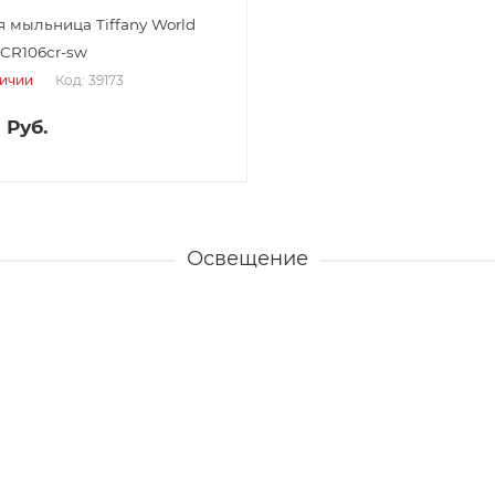
 мыльница Tiffany World
WCR106cr-sw
Код: 39173
личии
0
Руб.
Освещение