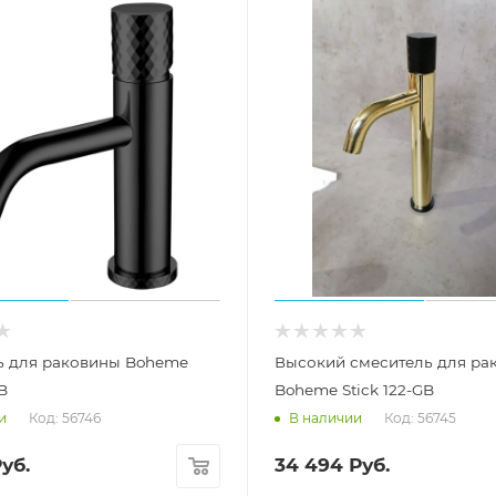
ь для раковины Boheme
Высокий смеситель для ра
BB
Boheme Stick 122-GB
Код: 56746
Код: 56745
и
В наличии
уб.
34 494
Руб.