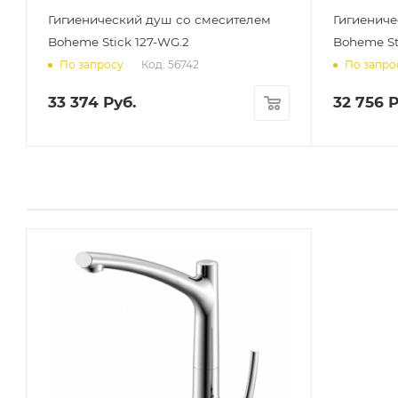
Гигиенический душ со смесителем
Гигиениче
Boheme Stick 127-WG.2
Boheme St
Код: 56742
По запросу
По запро
33 374
Руб.
32 756
Р