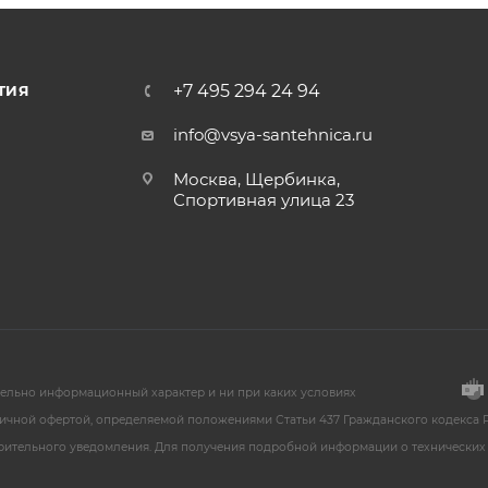
+7 495 294 24 94
ТИЯ
info@vsya-santehnica.ru
Москва, Щербинка,
Спортивная улица 23
тельно информационный характер и ни при каких условиях
ичной офертой, определяемой положениями Статьи 437 Гражданского кодекса Р
арительного уведомления. Для получения подробной информации о технических 