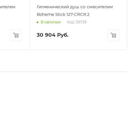
сителем
Гигиенический душ со смесителем
Boheme Stick 127-CRCR.2
Код: 56739
В наличии
30 904
Руб.