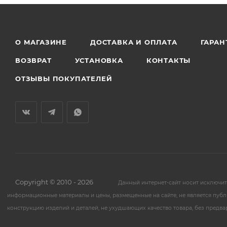
О МАГАЗИНЕ
ДОСТАВКА И ОПЛАТА
ГАРАН
ВОЗВРАТ
УСТАНОВКА
КОНТАКТЫ
ОТЗЫВЫ ПОКУПАТЕЛЕЙ
Copyright © 2010 - 2026
Данный интернет-сайт носит исключи
информационные материалы и цены, размещенные на сайте, не является публ
конструкцию изделий и деталей, не ухудшающих качество товара, без предв