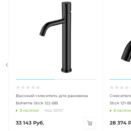
Высокий смеситель для раковины
Смесител
Boheme Stick 122-BB
Stick 121-
Код: 56747
В наличии
В наличи
33 143
Руб.
28 374
Р