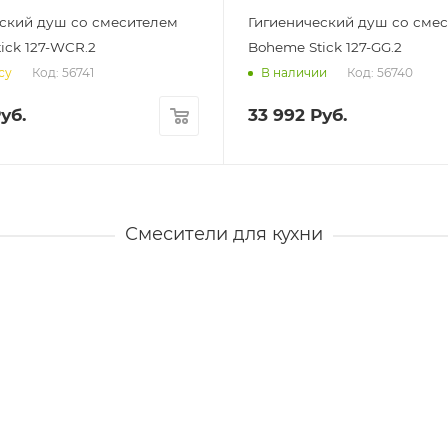
ский душ со смесителем
Гигиенический душ со сме
ick 127-WCR.2
Boheme Stick 127-GG.2
Код: 56741
Код: 56740
су
В наличии
уб.
33 992
Руб.
Смесители для кухни