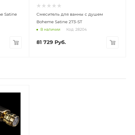
 Satine
Смеситель для ванны с душем
Boheme Satine 273-ST
Код: 28204
В наличии
81 729
Руб.