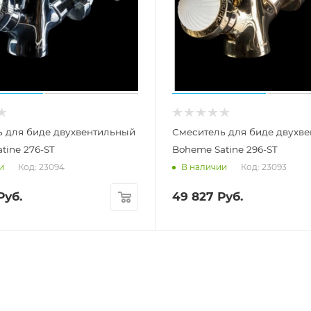
ь для биде двухвентильный
Смеситель для биде двухв
tine 276-ST
Boheme Satine 296-ST
Код: 23094
Код: 23093
и
В наличии
Руб.
49 827
Руб.