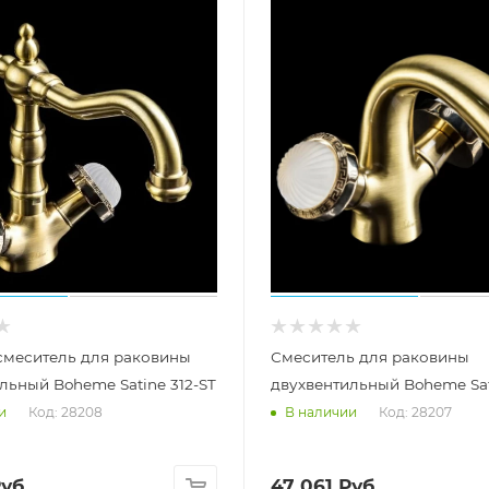
смеситель для раковины
Смеситель для раковины
льный Boheme Satine 312-ST
двухвентильный Boheme Sati
Код: 28208
Код: 28207
и
В наличии
уб.
47 061
Руб.