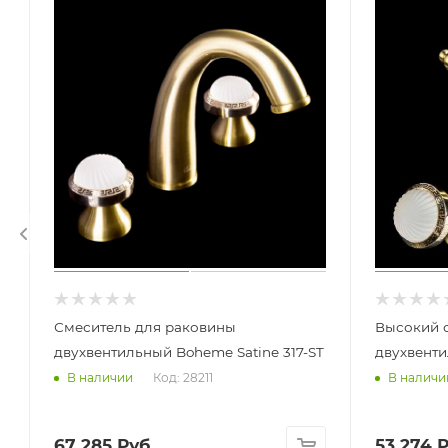
Смеситель для раковины
Высокий 
двухвентильный Boheme Satine 317-ST
двухвенти
Код: 28211
В наличии
В наличи
67 285
Руб.
53 274
Р