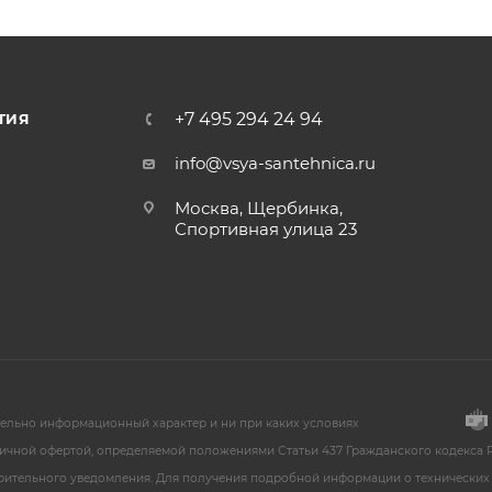
+7 495 294 24 94
ТИЯ
info@vsya-santehnica.ru
Москва, Щербинка,
Спортивная улица 23
тельно информационный характер и ни при каких условиях
ичной офертой, определяемой положениями Статьи 437 Гражданского кодекса Р
арительного уведомления. Для получения подробной информации о технических 