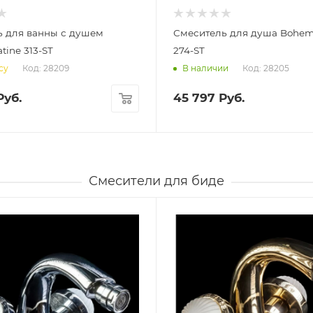
ь для ванны с душем
Смеситель для душа Boheme
tine 313-ST
274-ST
Код: 28209
Код: 28205
су
В наличии
уб.
45 797
Руб.
Смесители для биде