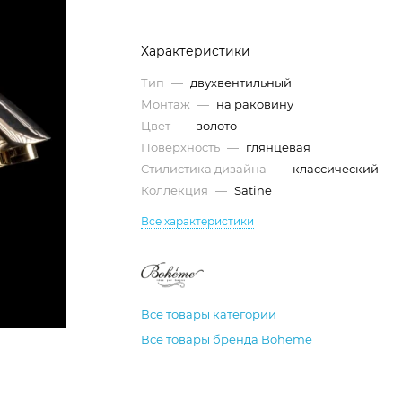
Характеристики
Тип
—
двухвентильный
Монтаж
—
на раковину
Цвет
—
золото
Поверхность
—
глянцевая
Стилистика дизайна
—
классический
Коллекция
—
Satine
Все характеристики
Все товары категории
Все товары бренда Boheme