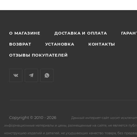
О МАГАЗИНЕ
ДОСТАВКА И ОПЛАТА
ГАРАН
ВОЗВРАТ
УСТАНОВКА
КОНТАКТЫ
ОТЗЫВЫ ПОКУПАТЕЛЕЙ
Copyright © 2010 - 2026
Данный интернет-сайт носит исключи
информационные материалы и цены, размещенные на сайте, не является публ
конструкцию изделий и деталей, не ухудшающих качество товара, без предв