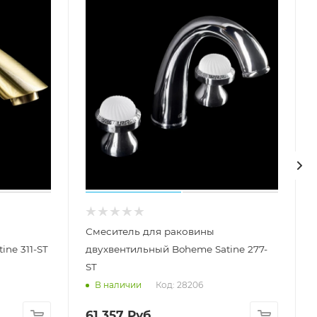
Смеситель для раковины
ne 311-ST
двухвентильный Boheme Satine 277-
ST
Код: 28206
В наличии
61 357
Руб.