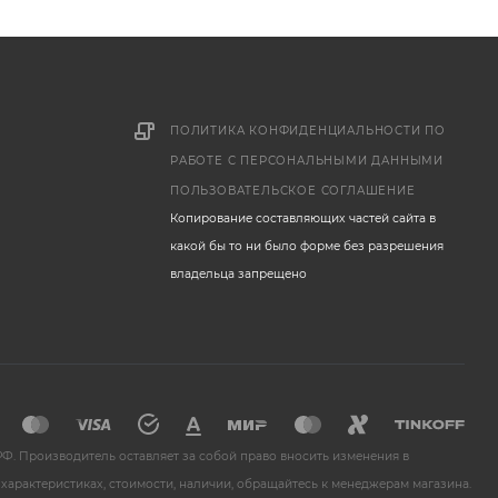
ПОЛИТИКА КОНФИДЕНЦИАЛЬНОСТИ ПО
РАБОТЕ С ПЕРСОНАЛЬНЫМИ ДАННЫМИ
ПОЛЬЗОВАТЕЛЬСКОЕ СОГЛАШЕНИЕ
Копирование составляющих частей сайта в
какой бы то ни было форме без разрешения
владельца запрещено
Ф. Производитель оставляет за собой право вносить изменения в
характеристиках, стоимости, наличии, обращайтесь к менеджерам магазина.