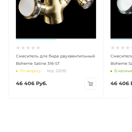
Смеситель для биде двухвентильный
Смесител
Boheme Satine 316-ST
Boheme Sa
Код: 23095
По запросу
В наличи
46 406
Руб.
46 406