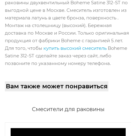
раковины двухвентильный Boheme Satine 312-ST по
выгодной цене в Москве. Смеситель изготовлен из
материала латунь в цвете бронза, поверхность .
Монтаж на столешницу (высокий). Бережная
доставка по Москве и России. Только оригинальная
продукция от фабрики Boheme с гарантией 5 лет.
Для того, чтобы
купить высокий смеситель
Boheme
Satine 312-ST сделайте заказ через сайт, либо
позвоните по указанному номеру телефона.
Вам также может понравиться
Смесители для раковины