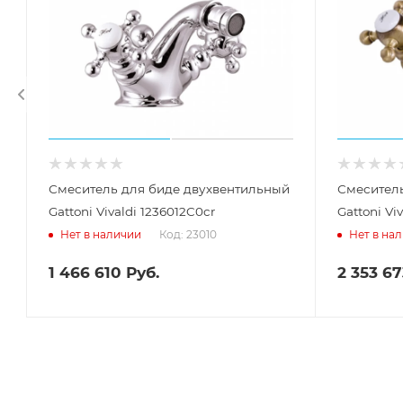
Смеситель для биде двухвентильный
Смесител
Gattoni Vivaldi 1236012C0cr
Gattoni Vi
Код: 23010
Нет в наличии
Нет в на
1 466 610
Руб.
2 353 67