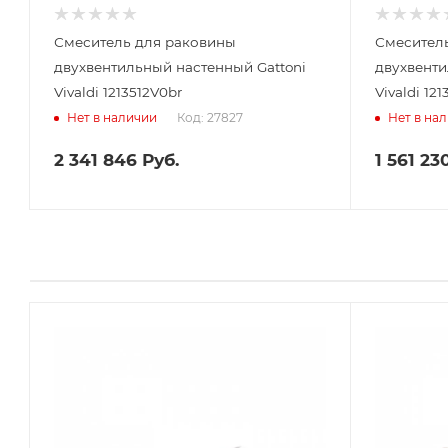
Смеситель для раковины
Смесител
двухвентильный настенный Gattoni
двухвенти
Vivaldi 1213512V0br
Vivaldi 12
Код: 27827
Нет в наличии
Нет в на
2 341 846
Руб.
1 561 23