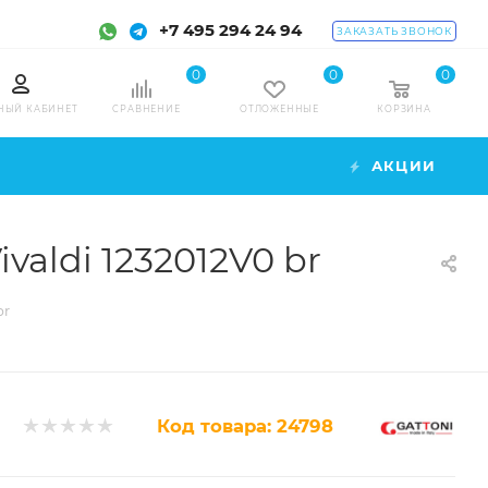
+7 495 294 24 94
ЗАКАЗАТЬ ЗВОНОК
0
0
0
НЫЙ КАБИНЕТ
СРАВНЕНИЕ
ОТЛОЖЕННЫЕ
КОРЗИНА
АКЦИИ
aldi 1232012V0 br
br
Код товара:
24798