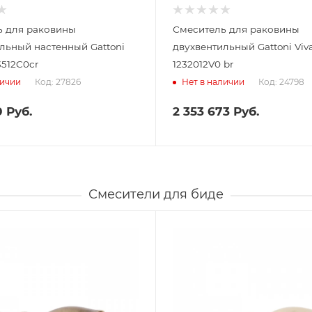
ь для раковины
Смеситель для раковины
льный настенный Gattoni
двухвентильный Gattoni Viva
13512C0cr
1232012V0 br
Код: 27826
Код: 24798
личии
Нет в наличии
0
Руб.
2 353 673
Руб.
Смесители для биде