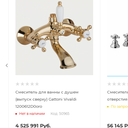
Смеситель для ванны с душем
Смеситель
(выпуск сверху) Gattoni Vivaldi
отверстия 
1200612D0oro
По запро
Код: 50965
Нет в наличии
4 525 991
Руб.
56 145
Р