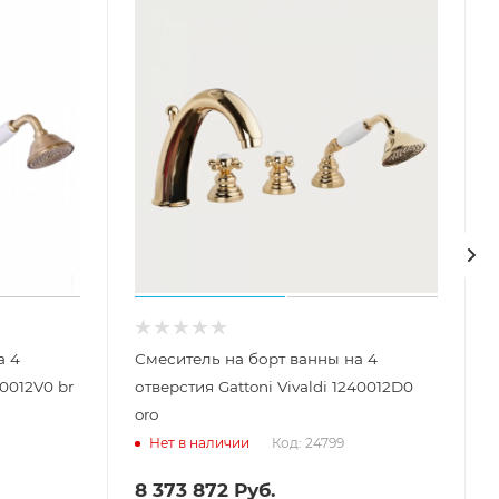
а 4
Смеситель на борт ванны на 4
40012V0 br
отверстия Gattoni Vivaldi 1240012D0
oro
Код: 24799
Нет в наличии
8 373 872
Руб.