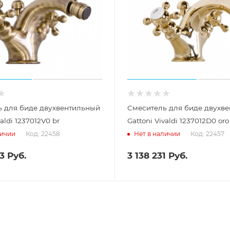
ь для биде двухвентильный
Смеситель для биде двухв
valdi 1237012V0 br
Gattoni Vivaldi 1237012D0 oro
Код: 22458
Код: 22457
личии
Нет в наличии
3
Руб.
3 138 231
Руб.